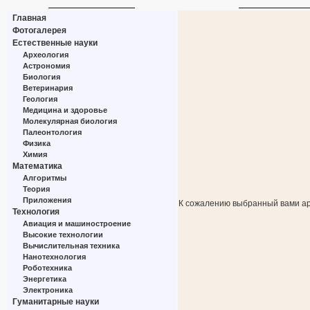
Главная
Фотогалерея
Естественные науки
Археология
Астрономия
Биология
Ветеринария
Геология
Медицина и здоровье
Молекулярная биология
Палеонтология
Физика
Химия
Математика
Алгоритмы
Теория
Приложения
К сожалению выбранный вами ар
Технология
Авиация и машиностроение
Высокие технологии
Вычислительная техника
Нанотехнология
Роботехника
Энергетика
Электроника
Гуманитарные науки