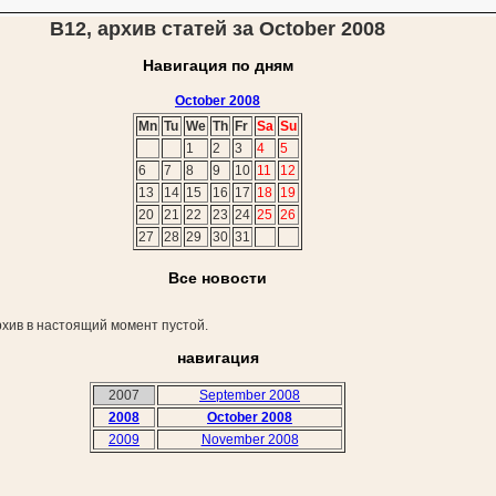
В12, архив статей за October 2008
Навигация по дням
October 2008
Mn
Tu
We
Th
Fr
Sa
Su
1
2
3
4
5
6
7
8
9
10
11
12
13
14
15
16
17
18
19
20
21
22
23
24
25
26
27
28
29
30
31
Все новости
хив в настоящий момент пустой.
навигация
2007
September 2008
2008
October 2008
2009
November 2008