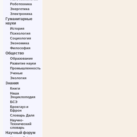
Роботехника
Энергетика
Электроника
Гуманитарные
науки
История
Психология
Социология
Экономика
Философия
Общество
Образование
Развитие науки
Промышленность
Ученые
Экология
Знания
Книги
Наша
Энциклопедия
БСЭ
Брокгауз и
Ефрон
Словарь Даля
Научно-
Технический
словарь
Научный форум