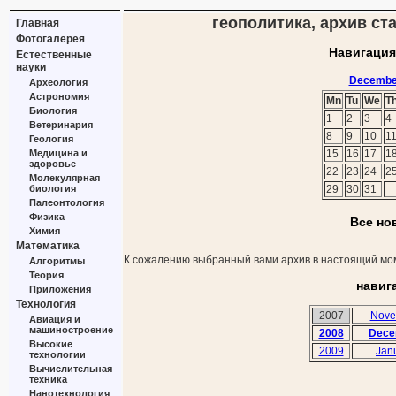
геополитика, архив ст
Главная
Фотогалерея
Навигация
Естественные
науки
Decembe
Археология
Астрономия
Mn
Tu
We
T
Биология
1
2
3
4
Ветеринария
8
9
10
1
Геология
Медицина и
15
16
17
1
здоровье
22
23
24
2
Молекулярная
биология
29
30
31
Палеонтология
Физика
Все но
Химия
Математика
К сожалению выбранный вами архив в настоящий мом
Алгоритмы
Теория
навиг
Приложения
Технология
2007
Nove
Авиация и
машиностроение
2008
Dece
Высокие
2009
Jan
технологии
Вычислительная
техника
Нанотехнология