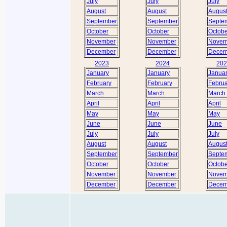
July
July
July
August
August
Augus
September
September
Septe
October
October
Octobe
November
November
Novem
December
December
Decem
2023
2024
202
January
January
Janua
February
February
Februa
March
March
March
April
April
April
May
May
May
June
June
June
July
July
July
August
August
Augus
September
September
Septe
October
October
Octobe
November
November
Novem
December
December
Decem