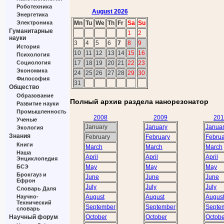
Роботехника
August 2026
Энергетика
Mn
Tu
We
Th
Fr
Sa
Su
Электроника
Гуманитарные
1
2
науки
3
4
5
6
7
8
9
История
10
11
12
13
14
15
16
Психология
17
18
19
20
21
22
23
Социология
Экономика
24
25
26
27
28
29
30
Философия
31
Общество
Образование
Полный архив раздела нанорезонатор
Развитие науки
Промышленность
2008
2009
201
Ученые
January
January
Janua
Экология
Знания
February
February
Februa
Книги
March
March
March
Наша
April
April
April
Энциклопедия
May
May
May
БСЭ
Брокгауз и
June
June
June
Ефрон
July
July
July
Словарь Даля
August
August
Augus
Научно-
Технический
September
September
Septe
словарь
October
October
Octobe
Научный форум