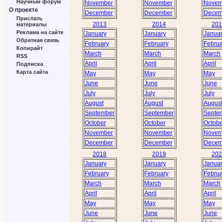
Научный форум
November
November
Novem
О проекте
December
December
Decem
Прислать
2013
2014
201
материалы
Реклама на сайте
January
January
Janua
Обратная связь
February
February
Februa
Копирайт
March
March
March
RSS
April
April
April
Подписка
Карта сайта
May
May
May
June
June
June
July
July
July
August
August
Augus
September
September
Septe
October
October
Octobe
November
November
Novem
December
December
Decem
2018
2019
202
January
January
Janua
February
February
Februa
March
March
March
April
April
April
May
May
May
June
June
June