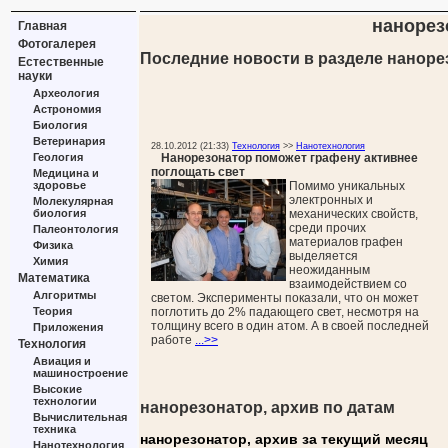
нанорез
Главная
Фотогалерея
Последние новости в разделе наноре
Естественные
науки
Археология
Астрономия
Биология
Ветеринария
28.10.2012 (21:33)
Технология
>>
Нанотехнология
Нанорезонатор поможет графену активнее
Геология
поглощать свет
Медицина и
Помимо уникальных
здоровье
электронных и
Молекулярная
механических свойств,
биология
среди прочих
Палеонтология
материалов графен
Физика
выделяется
Химия
неожиданным
Математика
взаимодействием со
Алгоритмы
светом. Эксперименты показали, что он может
поглотить до 2% падающего свет, несмотря на
Теория
толщину всего в один атом. А в своей последней
Приложения
работе
...>>
Технология
Авиация и
машиностроение
Высокие
технологии
нанорезонатор, архив по датам
Вычислительная
техника
нанорезонатор, архив за текущий месяц
Нанотехнология