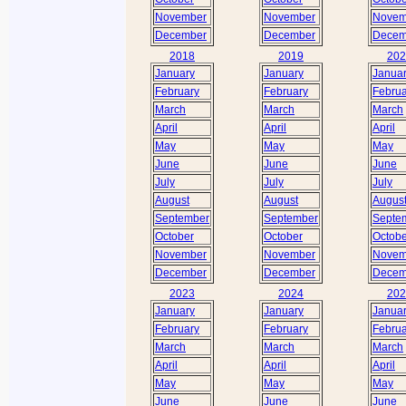
November
November
Novem
December
December
Decem
2018
2019
202
January
January
Janua
February
February
Februa
March
March
March
April
April
April
May
May
May
June
June
June
July
July
July
August
August
Augus
September
September
Septe
October
October
Octobe
November
November
Novem
December
December
Decem
2023
2024
202
January
January
Janua
February
February
Februa
March
March
March
April
April
April
May
May
May
June
June
June