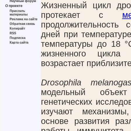
Научный форум
Жизненный цикл дро
О проекте
Прислать
протекает с
м
материалы
Реклама на сайте
продолжительность 
Обратная связь
Копирайт
дней при температуре
RSS
Подписка
температуры до 18 °
Карта сайта
жизненного цикла
возрастает приблизите
Drosophila melanogas
модельный объек
генетических исследо
изучают механизмы
основе развития раз
работы иммунитета