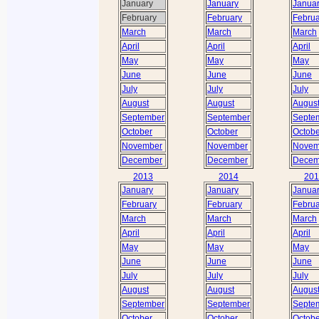
January
January
Janua
February
February
Februa
March
March
March
April
April
April
May
May
May
June
June
June
July
July
July
August
August
Augus
September
September
Septe
October
October
Octobe
November
November
Novem
December
December
Decem
2013
2014
201
January
January
Janua
February
February
Februa
March
March
March
April
April
April
May
May
May
June
June
June
July
July
July
August
August
Augus
September
September
Septe
October
October
Octobe