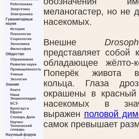
обозначения и
Роботехника
меланогастер, но не 
Энергетика
Электроника
насекомых.
Гуманитарные
науки
История
Психология
Социология
Внешне
Drosop
Экономика
Философия
представляет собой к
Общество
Образование
обладающее жёлто-к
Развитие науки
Промышленность
Поперёк живота в
Ученые
Экология
кольца. Глаза дро
Знания
Книги
окрашены в красный
Наша
Энциклопедия
насекомых в знач
БСЭ
Брокгауз и
выражен
половой ди
Ефрон
Словарь Даля
самок превышает разм
Научно-
Технический
словарь
Научный форум