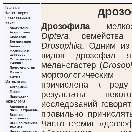
дроз
Главная
Фотогалерея
Естественные
науки
Дрозофила
- мелкое
Археология
Астрономия
Diptera
, семейств
Биология
Ветеринария
Drosophila
. Одним из
Геология
Медицина и
видов дрозофил я
здоровье
Молекулярная
меланогастер (
Drosoph
биология
Палеонтология
морфологически
Физика
Химия
Математика
причислена к род
Алгоритмы
результаты некот
Теория
Приложения
Технология
исследований говорят
Авиация и
машиностроение
правильно причислят
Высокие
технологии
Часто термин «дрозо
Вычислительная
техника
Нанотехнология