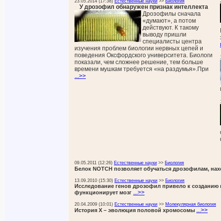
23.05.2014 (17:38)
Естественные науки
>>
Биология
У дрозофил обнаружен признак интеллекта
Дрозофилы сначала
«думают», а потом
действуют. К такому
выводу пришли
специалисты центра
изучения проблем биологии нервных цепей и
поведения Оксфордского университета. Биологи
показали, чем сложнее решение, тем больше
времени мушкам требуется «на раздумья».При
...>>
09.05.2011 (12:26)
Естественные науки
>>
Биология
Белок NOTCH позволяет обучаться дрозофилам, нах
13.09.2010 (15:30)
Естественные науки
>>
Биология
Исследование генов дрозофил привело к созданию н
...>>
функционирует мозг
20.04.2009 (10:01)
Естественные науки
>>
Молекулярная биология
...>>
История Х – эволюция половой хромосомы