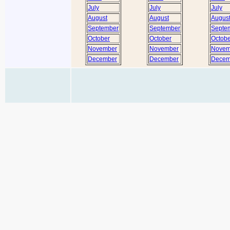
July
July
July
August
August
Augus
September
September
Septe
October
October
Octobe
November
November
Novem
December
December
Decem