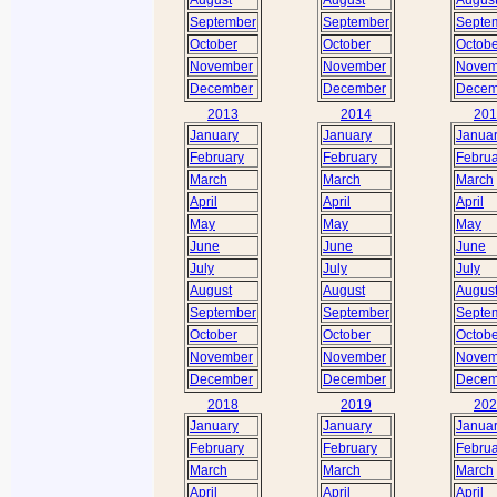
September
September
Septe
October
October
Octobe
November
November
Novem
December
December
Decem
2013
2014
201
January
January
Janua
February
February
Februa
March
March
March
April
April
April
May
May
May
June
June
June
July
July
July
August
August
Augus
September
September
Septe
October
October
Octobe
November
November
Novem
December
December
Decem
2018
2019
202
January
January
Janua
February
February
Februa
March
March
March
April
April
April