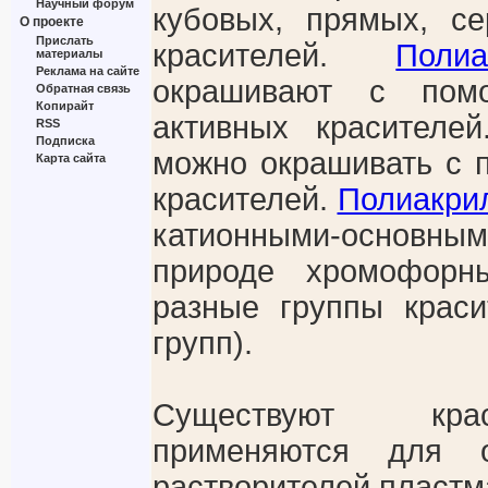
Научный форум
кубовых, прямых, с
О проекте
Прислать
красителей.
Поли
материалы
Реклама на сайте
окрашивают с пом
Обратная связь
Копирайт
активных красителе
RSS
Подписка
можно окрашивать с
Карта сайта
красителей.
Полиакри
катионными-основны
природе хромофорн
разные группы крас
групп).
Существуют кра
применяются для о
растворителей пластма