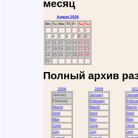
месяц
August 2026
Mn
Tu
We
Th
Fr
Sa
Su
1
2
3
4
5
6
7
8
9
10
11
12
13
14
15
16
17
18
19
20
21
22
23
24
25
26
27
28
29
30
31
Полный архив ра
2008
2009
201
January
January
Janua
February
February
Februa
March
March
March
April
April
April
May
May
May
June
June
June
July
July
July
August
August
Augus