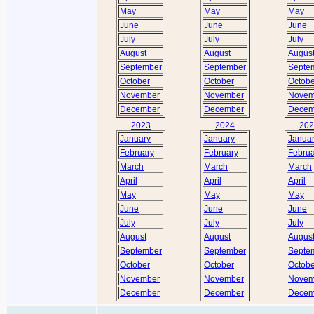
May
May
May
June
June
June
July
July
July
August
August
Augus
September
September
Septe
October
October
Octobe
November
November
Novem
December
December
Decem
2023
2024
202
January
January
Janua
February
February
Februa
March
March
March
April
April
April
May
May
May
June
June
June
July
July
July
August
August
Augus
September
September
Septe
October
October
Octobe
November
November
Novem
December
December
Decem