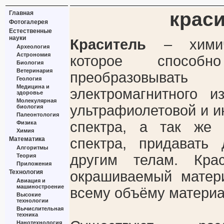
крас
Главная
Фотогалерея
Естественные
науки
Краситель
– химиче
Археология
Астрономия
которое способ
Биология
Ветеринария
преобразовы
Геология
Медицина и
электромагнитного 
здоровье
Молекулярная
ультрафиолетовой и и
биология
Палеонтология
спектра, а так же
Физика
Химия
Математика
спектра, придавать
Алгоритмы
другим телам. Кра
Теория
Приложения
Технология
окрашиваемый матер
Авиация и
машиностроение
всему объёму материа
Высокие
технологии
Вычислительная
техника
Нанотехнология