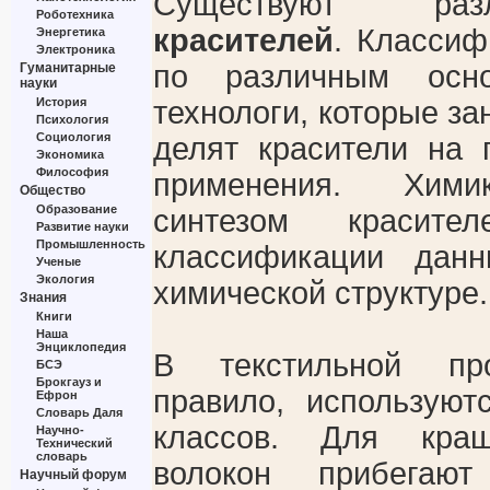
Существуют р
Роботехника
красителей
. Классиф
Энергетика
Электроника
по различным осно
Гуманитарные
науки
История
технологи, которые з
Психология
Социология
делят красители на 
Экономика
Философия
применения. Хими
Общество
Образование
синтезом красите
Развитие науки
Промышленность
классификации дан
Ученые
Экология
химической структуре.
Знания
Книги
Наша
Энциклопедия
В текстильной пр
БСЭ
Брокгауз и
правило, используют
Ефрон
Словарь Даля
классов. Для кра
Научно-
Технический
словарь
волокон прибегаю
Научный форум