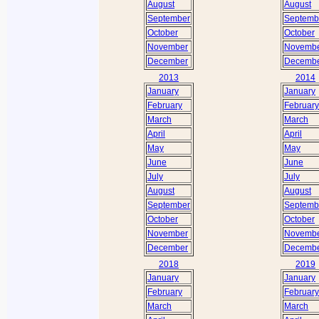
August
August
September
Septemb
October
October
November
Novemb
December
Decemb
2013
2014
January
January
February
February
March
March
April
April
May
May
June
June
July
July
August
August
September
Septemb
October
October
November
Novemb
December
Decemb
2018
2019
January
January
February
February
March
March