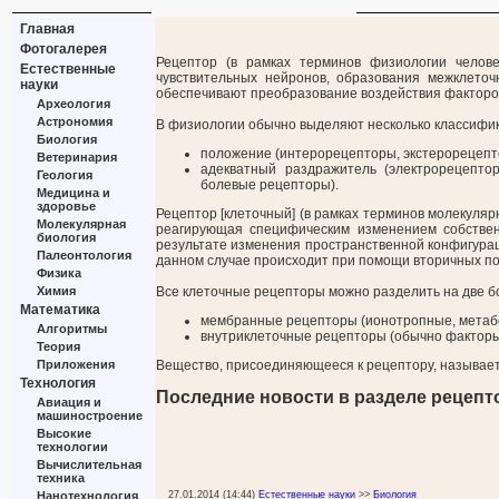
Главная
Фотогалерея
Рецептор (в рамках терминов физиологии челов
Естественные
чувствительных нейронов, образования межклеточ
науки
обеспечивают преобразование воздействия факторов
Археология
Астрономия
В физиологии обычно выделяют несколько классифик
Биология
положение (интерорецепторы, экстерорецепт
Ветеринария
адекватный раздражитель (электрорецепто
Геология
болевые рецепторы).
Медицина и
здоровье
Рецептор [клеточный] (в рамках терминов молекуляр
Молекулярная
реагирующая специфическим изменением собствен
биология
результате изменения пространственной конфигурац
Палеонтология
данном случае происходит при помощи вторичных по
Физика
Химия
Все клеточные рецепторы можно разделить на две б
Математика
мембранные рецепторы (ионотропные, метаб
Алгоритмы
внутриклеточные рецепторы (обычно факторы
Теория
Приложения
Вещество, присоединяющееся к рецептору, называет
Технология
Последние новости в разделе рецепт
Авиация и
машиностроение
Высокие
технологии
Вычислительная
техника
27.01.2014 (14:44)
Естественные науки
>>
Биология
Нанотехнология