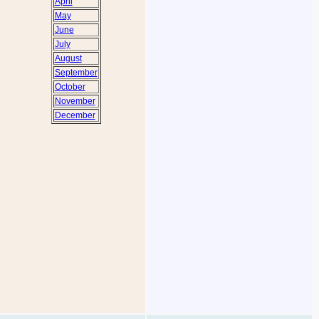
April
May
June
July
August
September
October
November
December