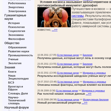
Условия космоса оказывают неблагоприятное в
Роботехника
противогрибковый иммунитет дрозофил
Энергетика
Путешествие в космосе — э
Электроника
захватывающее приключени
Гуманитарные
системы
. Результаты иссл
науки
специалистами Калифорний
Дэвисе, показывают, как у
История
работу иммунной системы 
Психология
известно,
...>>
Социология
Экономика
Философия
Общество
Образование
Развитие науки
10.06.2011 (17:05)
Естественные науки
>>
Биология
Промышленность
Получены данные, которые могут лечь в основу соз
Ученые
Экология
23.05.2011 (13:55)
Естественные науки
>>
Биология
Получены новые данные, которые могут быть полез
Знания
Книги
18.02.2011 (13:06)
Естественные науки
>>
Медицина и здоровье
Наша
Результаты исследований шведских учёных могут ле
Энциклопедия
19.07.2010 (15:46)
Естественные науки
>>
Медицина и здоровье
БСЭ
Описаны новые факторы, которые влияют на возни
Брокгауз и
Ефрон
25.09.2009 (0:56)
Естественные науки
>>
Медицина и здоровье
...>>
Словарь Даля
Рак толстой кишки: новые данные
Научно-
29.03.2008 (06:56)
Естественные науки
>>
Молекулярная биология
Технический
...>>
Новый ротаксановый рецептор
словарь
Научный форум