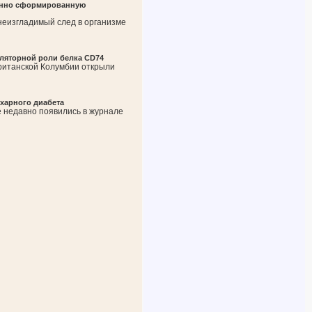
енно сформированную
неизгладимый след в организме
ляторной роли белка CD74
ританской Колумбии открыли
ахарного диабета
е недавно появились в журнале