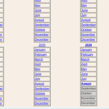
April
April
May
May
June
June
July
July
August
August
er
September
September
October
October
er
November
November
er
December
December
2025
2026
January
January
February
February
March
March
April
April
May
May
June
June
July
July
August
August
er
September
September
October
October
er
November
November
er
December
December