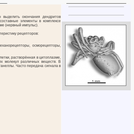
о выделить окончания дендритов
 составные элементы в комплексе
ме (нервный импульс).
теристику рецепторов:
еханорецепторы, осморецепторы,
летки, растворённая в цитоплазме,
х молекул различных веществ. В
ганеллы. Часто передача сигнала в