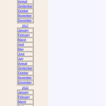
August
September
October
November
December
2017
January
February
March
April
May
June
July
August
September
October
November
December
2022
January
February
March