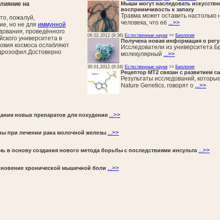
лияние на
Мыши могут наследовать искусств
восприимчивость к запаху
Травма может оставить настолько 
то, пожалуй,
человека, что её
...>>
е, но не для
иммунной
едования, проведённого
06.02.2012 (9:36)
Естественные науки
>>
Биология
ского университета в
Получена новая информация о регу
словия космоса ослабляют
Исследователи из университета Б
дрозофил.Достоверно
молекулярный
...>>
30.01.2012 (9:24)
Естественные науки
>>
Биология
Рецептор МТ2 связан с развитием с
Результаты исследований, которы
Nature Genetics, говорят о
...>>
...>>
дания новых препаратов для похудения
...>>
ны при лечении рака молочной железы
...>>
чь в основу создания нового метода борьбы с последствиями инсульта
...>>
кновение хронической мышечной боли