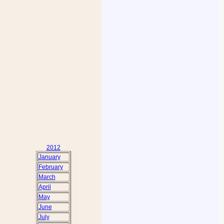
2012
January
February
March
April
May
June
July