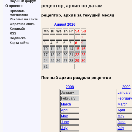
Научный форум
рецептор, архив по датам
О проекте
Прислать
рецептор, архив за текущий месяц
материалы
Реклама на сайте
Обратная связь
August 2026
Копирайт
Mn
Tu
We
Th
Fr
Sa
Su
RSS
1
2
Подписка
3
4
5
6
7
8
9
Карта сайта
10
11
12
13
14
15
16
17
18
19
20
21
22
23
24
25
26
27
28
29
30
31
Полный архив раздела рецептор
2008
2009
January
January
February
February
March
March
April
April
May
May
June
June
July
July