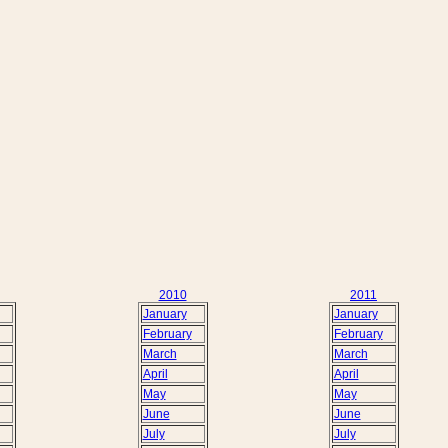
2010
2011
January
January
February
February
March
March
April
April
May
May
June
June
July
July