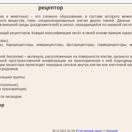
рецептор
ека и животных) – это сложное образование, в составе которого можн
ного вещества, глию, специализированные клетки других тканей. Данные
 внешней среды (раздражителей) в сигнал, передающийся по нервной систе
аций рецепторов. Каждая классификация несёт в своей основе важную харак
оры),
ры, барорецепторы, хеморецепторы, фоторецепторы, терморецепторы, м
ной биологии) – молекула, расположенная на поверхности клетки, органелл к
ной пространственной конфигурации на присоединение к ней подходящи
ии рецептора происходит передача сигнала внутрь клетки или клеточной ор
средников.
ольшие группы:
отропные),
 транскрипции).
ся лигандом.
ор
08.12.2013 (11:10)
Естественные науки
>>
Биология