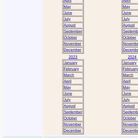
April
April
May
May
June
June
July
July
August
August
September
Septemb
October
October
November
Novemb
December
Decemb
2023
2024
January
January
February
February
March
March
April
April
May
May
June
June
July
July
August
August
September
Septemb
October
October
November
Novemb
December
Decemb