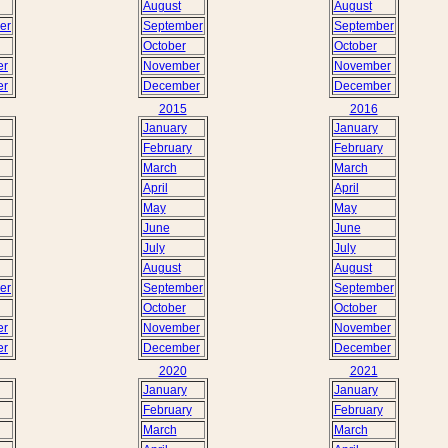
August
August
er
September
September
October
October
er
November
November
er
December
December
2015
2016
January
January
February
February
March
March
April
April
May
May
June
June
July
July
August
August
er
September
September
October
October
er
November
November
er
December
December
2020
2021
January
January
February
February
March
March