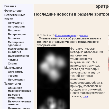
эритр
Главная
Фотогалерея
Последние новости в разделе эритро
Естественные
науки
Археология
Астрономия
Биология
Ветеринария
19.01.2014 (9:17)
Естественные науки
>>
Физика
Ученые нашли способ усовершенствовать
Геология
техники фотоакустического медицинского
Медицина и
отображения
здоровье
Фотоакустическая
Молекулярная
методика отображения
биология
напоминает
Палеонтология
ультразвуковую
Физика
визуализацию. Она
Химия
использует импульсы
Математика
света для генерации
Алгоритмы
звуковых волн внутри
тканей, которые
Теория
позволяют
Приложения
сформировать образ, к
Технология
примеру, кровеносных
Авиация и
сосудов или опухолей.
машиностроение
Новая фотоакустическая
Высокие
техника,
...>>
технологии
Вычислительная
техника
Нанотехнология