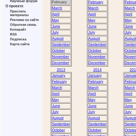
Научный форум
February
February
Februa
О проекте
March
March
March
Прислать
April
April
April
материалы
Реклама на сайте
May
May
May
Обратная связь
June
June
June
Копирайт
July
July
July
RSS
August
August
Augus
Подписка
Карта сайта
September
September
Septe
October
October
Octobe
November
November
Novem
December
December
Decem
2013
2014
201
January
January
Janua
February
February
Februa
March
March
March
April
April
April
May
May
May
June
June
June
July
July
July
August
August
Augus
September
September
Septe
October
October
Octobe