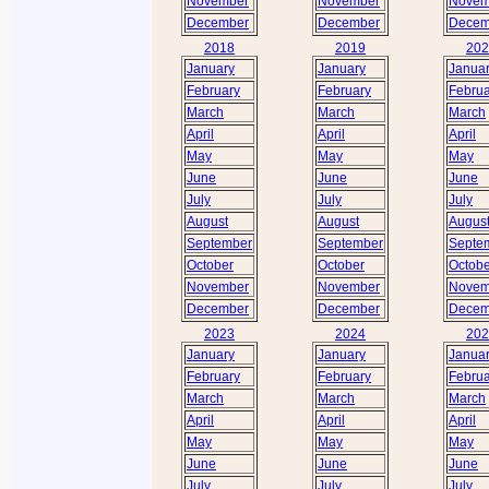
November
November
Novem
December
December
Decem
2018
2019
202
January
January
Janua
February
February
Februa
March
March
March
April
April
April
May
May
May
June
June
June
July
July
July
August
August
Augus
September
September
Septe
October
October
Octobe
November
November
Novem
December
December
Decem
2023
2024
202
January
January
Janua
February
February
Februa
March
March
March
April
April
April
May
May
May
June
June
June
July
July
July