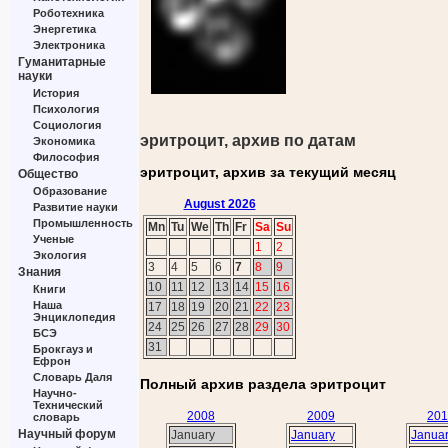
Роботехника
Энергетика
Электроника
Гуманитарные
науки
История
Психология
Социология
эритроцит, архив по датам
Экономика
Философия
эритроцит, архив за текущий месяц
Общество
Образование
August 2026
Развитие науки
Промышленность
Mn
Tu
We
Th
Fr
Sa
Su
Ученые
1
2
Экология
3
4
5
6
7
8
9
Знания
10
11
12
13
14
15
16
Книги
Наша
17
18
19
20
21
22
23
Энциклопедия
24
25
26
27
28
29
30
БСЭ
31
Брокгауз и
Ефрон
Словарь Даля
Полный архив раздела эритроцит
Научно-
Технический
2008
2009
201
словарь
Научный форум
January
January
Janua