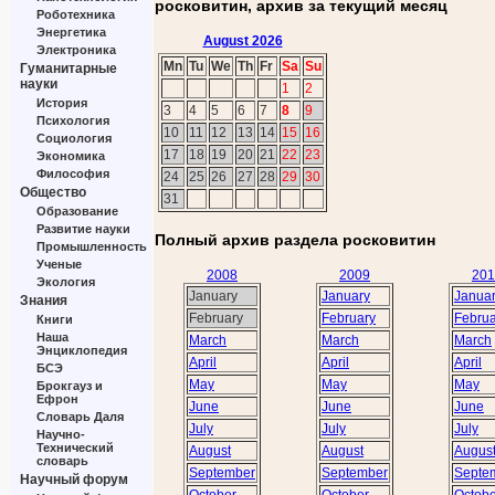
росковитин, архив за текущий месяц
Роботехника
Энергетика
August 2026
Электроника
Mn
Tu
We
Th
Fr
Sa
Su
Гуманитарные
науки
1
2
История
3
4
5
6
7
8
9
Психология
10
11
12
13
14
15
16
Социология
17
18
19
20
21
22
23
Экономика
Философия
24
25
26
27
28
29
30
Общество
31
Образование
Развитие науки
Полный архив раздела росковитин
Промышленность
Ученые
2008
2009
201
Экология
January
January
Janua
Знания
February
February
Februa
Книги
Наша
March
March
March
Энциклопедия
April
April
April
БСЭ
May
May
May
Брокгауз и
Ефрон
June
June
June
Словарь Даля
July
July
July
Научно-
Технический
August
August
Augus
словарь
September
September
Septe
Научный форум
October
October
Octobe