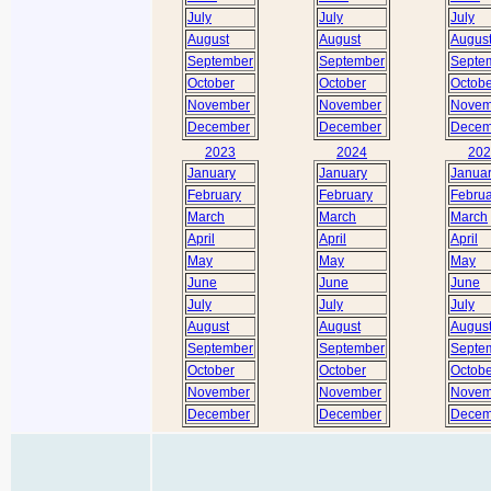
July
July
July
August
August
Augus
September
September
Septe
October
October
Octobe
November
November
Novem
December
December
Decem
2023
2024
202
January
January
Janua
February
February
Februa
March
March
March
April
April
April
May
May
May
June
June
June
July
July
July
August
August
Augus
September
September
Septe
October
October
Octobe
November
November
Novem
December
December
Decem