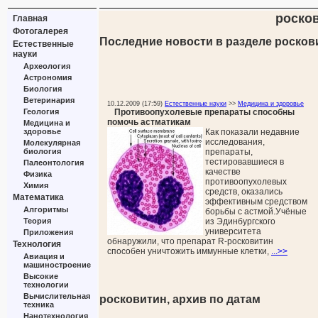
роско
Главная
Фотогалерея
Последние новости в разделе росков
Естественные
науки
Археология
Астрономия
Биология
Ветеринария
10.12.2009 (17:59)
Естественные науки
>>
Медицина и здоровье
Противоопухолевые препараты способны
Геология
помочь астматикам
Медицина и
Как показали недавние
здоровье
исследования,
Молекулярная
препараты,
биология
тестировавшиеся в
Палеонтология
качестве
Физика
противоопухолевых
Химия
средств, оказались
Математика
эффективным средством
Алгоритмы
борьбы с астмой.Учёные
из Эдинбургского
Теория
университета
Приложения
обнаружили, что препарат R-росковитин
Технология
способен уничтожить иммунные клетки,
...>>
Авиация и
машиностроение
Высокие
технологии
Вычислительная
росковитин, архив по датам
техника
Нанотехнология