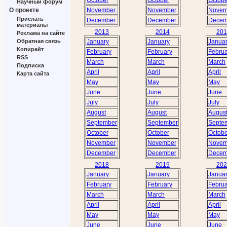
Научный форум
November
November
Novem
О проекте
Прислать
December
December
Decem
материалы
2013
2014
201
Реклама на сайте
January
January
Janua
Обратная связь
Копирайт
February
February
Februa
RSS
March
March
March
Подписка
April
April
April
Карта сайта
May
May
May
June
June
June
July
July
July
August
August
Augus
September
September
Septe
October
October
Octobe
November
November
Novem
December
December
Decem
2018
2019
202
January
January
Janua
February
February
Februa
March
March
March
April
April
April
May
May
May
June
June
June