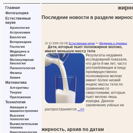
жирн
Главная
Фотогалерея
Последние новости в разделе жирнос
Естественные
науки
Археология
Астрономия
Биология
Ветеринария
10.12.2009 (18:29)
Естественные науки
>>
Медицина и здоровье
Дети, которые пьют полножирное молоко,
Геология
имеют меньшую массу тела
Медицина и
Результаты недавних
здоровье
исследований показали,
Молекулярная
что дети 8-ми лет, часто
биология
употребляющие в пищу
Палеонтология
преимущественно
Физика
полножирное молоко
Химия
имеют более низкий
Математика
индекс массы тела по
Алгоритмы
сравнению со
сверстниками, которые
Теория
пьют молоко лишь
Приложения
изредка. Данное
Технология
заключение учёных не
Авиация и
распространяется
...>>
машиностроение
Высокие
технологии
Вычислительная
техника
жирность, архив по датам
Нанотехнология