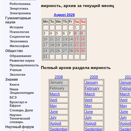
Роботехника
жирность, архив за текущий месяц
Энергетика
Электроника
August 2026
Гуманитарные
Mn
Tu
We
Th
Fr
Sa
Su
науки
1
2
История
Психология
3
4
5
6
7
8
9
Социология
10
11
12
13
14
15
16
Экономика
17
18
19
20
21
22
23
Философия
24
25
26
27
28
29
30
Общество
Образование
31
Развитие науки
Промышленность
Полный архив раздела жирность
Ученые
Экология
2008
2009
201
Знания
January
January
Janua
Книги
February
February
Februa
Наша
Энциклопедия
March
March
March
БСЭ
April
April
April
Брокгауз и
May
May
May
Ефрон
Словарь Даля
June
June
June
Научно-
July
July
July
Технический
словарь
August
August
Augus
Научный форум
September
September
Septe