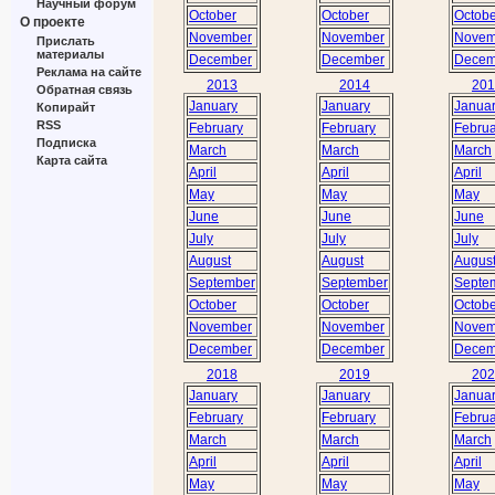
Научный форум
October
October
Octobe
О проекте
November
November
Novem
Прислать
материалы
December
December
Decem
Реклама на сайте
2013
2014
201
Обратная связь
January
January
Janua
Копирайт
RSS
February
February
Februa
Подписка
March
March
March
Карта сайта
April
April
April
May
May
May
June
June
June
July
July
July
August
August
Augus
September
September
Septe
October
October
Octobe
November
November
Novem
December
December
Decem
2018
2019
202
January
January
Janua
February
February
Februa
March
March
March
April
April
April
May
May
May