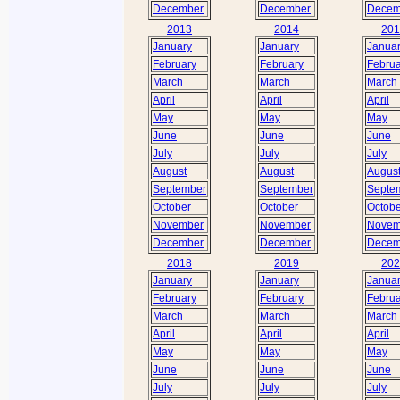
December
December
Decem
2013
2014
201
January
January
Janua
February
February
Februa
March
March
March
April
April
April
May
May
May
June
June
June
July
July
July
August
August
Augus
September
September
Septe
October
October
Octobe
November
November
Novem
December
December
Decem
2018
2019
202
January
January
Janua
February
February
Februa
March
March
March
April
April
April
May
May
May
June
June
June
July
July
July