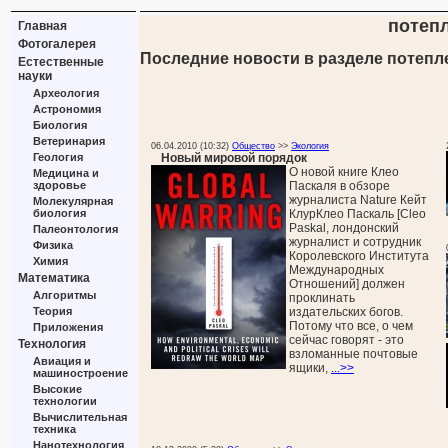
потеп
Главная
Фотогалерея
Последние новости в разделе потепл
Естественные
науки
Археология
Астрономия
Биология
Ветеринария
06.04.2010 (10:32)
Общество
>>
Экология
Новый мировой порядок
Геология
О новой книге Клео
Медицина и
Паскаля в обзоре
здоровье
журналиста Nature Кейт
Молекулярная
КлурКлео Паскаль [Cleo
биология
Paskal, лондонский
Палеонтология
журналист и сотрудник
Физика
Королевского Института
Химия
Международных
Математика
Отношений] должен
Алгоритмы
проклинать
издательских богов.
Теория
Потому что все, о чем
Приложения
сейчас говорят - это
Технология
взломанные почтовые
Авиация и
ящики,
...>>
машиностроение
Высокие
технологии
Вычислительная
техника
Нанотехнология