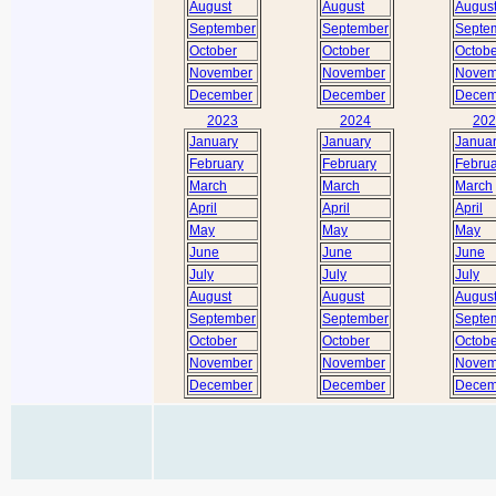
August
August
Augus
September
September
Septe
October
October
Octobe
November
November
Novem
December
December
Decem
2023
2024
202
January
January
Janua
February
February
Februa
March
March
March
April
April
April
May
May
May
June
June
June
July
July
July
August
August
Augus
September
September
Septe
October
October
Octobe
November
November
Novem
December
December
Decem