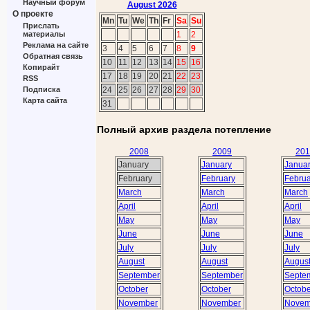
Научный форум
August 2026
О проекте
Mn
Tu
We
Th
Fr
Sa
Su
Прислать
1
2
материалы
Реклама на сайте
3
4
5
6
7
8
9
Обратная связь
10
11
12
13
14
15
16
Копирайт
17
18
19
20
21
22
23
RSS
24
25
26
27
28
29
30
Подписка
Карта сайта
31
Полный архив раздела потепление
2008
2009
201
January
January
Janua
February
February
Februa
March
March
March
April
April
April
May
May
May
June
June
June
July
July
July
August
August
Augus
September
September
Septe
October
October
Octobe
November
November
Novem