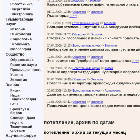
18.12.2009 (5:39)
Общество
>>
Экология
Роботехника
Какова безопасная концентрация углекислого газа 
Энергетика
01.12.2009 (12:48)
Общество
>>
Экология
Электроника
...>>
Глаз шторма
Гуманитарные
25.11.2009 (11:02)
Естественные науки
>>
Геология
науки
Большая оттепель? Спутник НАСА обнаружил неожид
История
Психология
30.04.2009 (11:24)
Общество
>>
Экология
Сможет ли глобальное изменение климата повлиять
Социология
Экономика
24.04.2009 (13:13)
Естественные науки
>>
Биология
Философия
Глобальное потепление климата заставит сесть на д
Общество
12.04.2009 (18:56)
Общество
>>
Экология
Образование
...>>
Эксперимент по "удобрению" моря провалился
Развитие науки
10.04.2009 (19:15)
Естественные науки
>>
Химия
Промышленность
Ученые опровергли традиционную теорию образован
Ученые
08.04.2009 (19:48)
Общество
>>
Экология
Экология
Потепление в Антарктиде превосходит ожидания уч
Знания
Книги
20.06.2008 (10:20)
Естественные науки
>>
Астрономия
Даже антарктическая зима не может защитить ледово
Наша
Энциклопедия
13.05.2008 (07:42)
Общество
>>
Экология
БСЭ
Привычная жизнь тропических видов изменится всл
Брокгауз и
Ефрон
Словарь Даля
потепление, архив по датам
Научно-
Технический
словарь
потепление, архив за текущий месяц
Научный форум