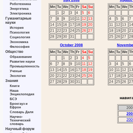
July 2008
August
Роботехника
Mn
Tu
We
Th
Fr
Sa
Su
Mn
Tu
We
T
Энергетика
1
2
3
4
5
6
Электроника
Гуманитарные
7
8
9
10
11
12
13
4
5
6
7
науки
14
15
16
17
18
19
20
11
12
13
1
История
21
22
23
24
25
26
27
18
19
20
2
Психология
28
29
30
31
25
26
27
2
Социология
Экономика
October 2008
Novembe
Философия
Общество
Mn
Tu
We
Th
Fr
Sa
Su
Mn
Tu
We
T
Образование
1
2
3
4
5
Развитие науки
6
7
8
9
10
11
12
3
4
5
6
Промышленность
13
14
15
16
17
18
19
10
11
12
1
Ученые
20
21
22
23
24
25
26
17
18
19
2
Экология
Знания
27
28
29
30
31
24
25
26
2
Книги
Наша
Энциклопедия
навиг
БСЭ
Брокгауз и
Ефрон
200
Словарь Даля
200
Научно-
200
Технический
словарь
Научный форум