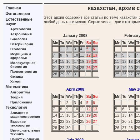
казахстан, архив с
Главная
Фотогалерея
Этот архив содержит все статьи по теме казахстан 
Естественные
любой день так и месяц. Серые числа - дни в которы
науки
Археология
Астрономия
January 2008
Februar
Биология
Mn
Tu
We
Th
Fr
Sa
Su
Mn
Tu
We
T
Ветеринария
1
2
3
4
5
6
Геология
Медицина и
7
8
9
10
11
12
13
4
5
6
7
здоровье
14
15
16
17
18
19
20
11
12
13
1
Молекулярная
биология
21
22
23
24
25
26
27
18
19
20
2
Палеонтология
28
29
30
31
25
26
27
2
Физика
Химия
Математика
April 2008
May 2
Алгоритмы
Mn
Tu
We
Th
Fr
Sa
Su
Mn
Tu
We
T
Теория
Приложения
1
2
3
4
5
6
1
Технология
7
8
9
10
11
12
13
5
6
7
8
Авиация и
14
15
16
17
18
19
20
12
13
14
1
машиностроение
21
22
23
24
25
26
27
19
20
21
2
Высокие
технологии
28
29
30
26
27
28
2
Вычислительная
техника
Нанотехнология