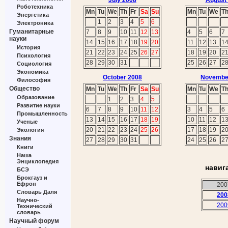
July 2008
August
Роботехника
Mn
Tu
We
Th
Fr
Sa
Su
Mn
Tu
We
T
Энергетика
1
2
3
4
5
6
Электроника
Гуманитарные
7
8
9
10
11
12
13
4
5
6
7
науки
14
15
16
17
18
19
20
11
12
13
1
История
21
22
23
24
25
26
27
18
19
20
2
Психология
28
29
30
31
25
26
27
2
Социология
Экономика
October 2008
Novembe
Философия
Общество
Mn
Tu
We
Th
Fr
Sa
Su
Mn
Tu
We
T
Образование
1
2
3
4
5
Развитие науки
6
7
8
9
10
11
12
3
4
5
6
Промышленность
13
14
15
16
17
18
19
10
11
12
1
Ученые
20
21
22
23
24
25
26
17
18
19
2
Экология
Знания
27
28
29
30
31
24
25
26
2
Книги
Наша
Энциклопедия
навиг
БСЭ
Брокгауз и
Ефрон
200
Словарь Даля
200
Научно-
200
Технический
словарь
Научный форум