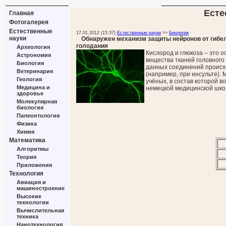
Есте
Главная
Фотогалерея
Естественные
17.01.2012 (15:37)
Естественные науки
>>
Биология
науки
Обнаружен механизм защиты нейронов от гибел
голодания
Археология
Кислород и глюкоза – это 
Астрономия
вещества тканей головного 
Биология
данных соединений происх
Ветеринария
(например, при инсульте).
Геология
учёных, в состав которой 
Медицина и
немецкой медицинской шко
здоровье
Молекулярная
биология
Палеонтология
Физика
Химия
Математика
Алгоритмы
Теория
Приложения
Технология
Авиация и
машиностроение
Высокие
технологии
Вычислительная
техника
Нанотехнология