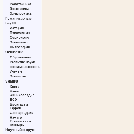
Роботехника
Энергетика
Электроника
Гуманитарные
науки
История
Психология
Социология
Экономика
Философия
Общество
Образование
Развитие науки
Промышленность
Ученые
Экология
Знания
Книги
Наша
Энциклопедия
БСЭ
Брокгауз и
Ефрон
Словарь Даля
Научно-
Технический
словарь
Научный форум