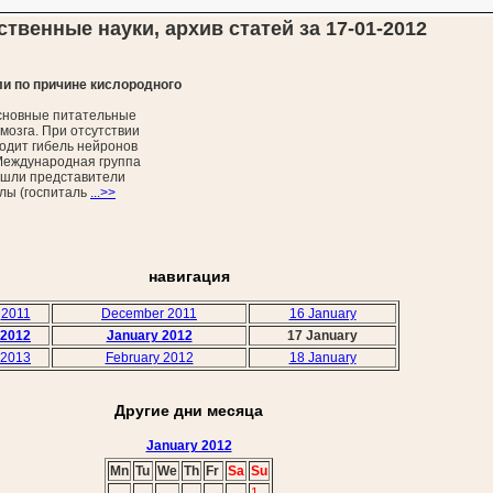
ственные науки, архив статей за 17-01-2012
и по причине кислородного
основные питательные
мозга. При отсутствии
одит гибель нейронов
 Международная группа
вошли представители
лы (госпиталь
...>>
навигация
2011
December 2011
16 January
2012
January 2012
17 January
2013
February 2012
18 January
Другие дни месяца
January 2012
Mn
Tu
We
Th
Fr
Sa
Su