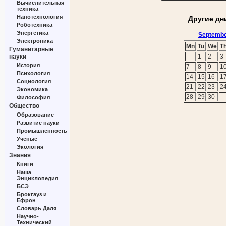
Вычислительная
техника
Нанотехнология
Другие дн
Роботехника
Энергетика
Septembe
Электроника
Mn
Tu
We
T
Гуманитарные
науки
1
2
3
История
7
8
9
1
Психология
14
15
16
1
Социология
21
22
23
2
Экономика
28
29
30
Философия
Общество
Образование
Развитие науки
Промышленность
Ученые
Экология
Знания
Книги
Наша
Энциклопедия
БСЭ
Брокгауз и
Ефрон
Словарь Даля
Научно-
Технический