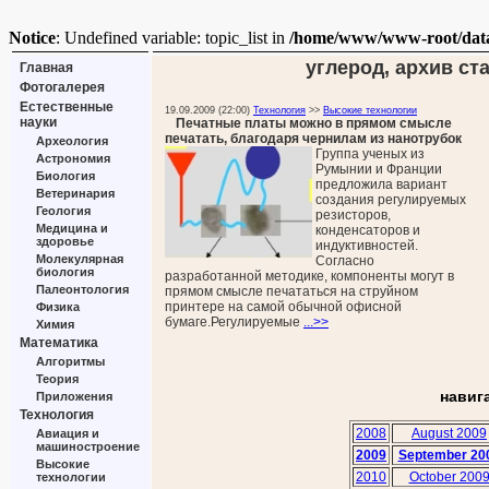
Notice
: Undefined variable: topic_list in
/home/www/www-root/data/
углерод, архив ста
Главная
Фотогалерея
Естественные
19.09.2009 (22:00)
Технология
>>
Высокие технологии
науки
Печатные платы можно в прямом смысле
печатать, благодаря чернилам из нанотрубок
Археология
Группа ученых из
Астрономия
Румынии и Франции
Биология
предложила вариант
Ветеринария
создания регулируемых
Геология
резисторов,
Медицина и
конденсаторов и
здоровье
индуктивностей.
Молекулярная
Согласно
биология
разработанной методике, компоненты могут в
Палеонтология
прямом смысле печататься на струйном
принтере на самой обычной офисной
Физика
бумаге.Регулируемые
...>>
Химия
Математика
Алгоритмы
Теория
навиг
Приложения
Технология
2008
August 2009
Авиация и
машиностроение
2009
September 20
Высокие
2010
October 200
технологии