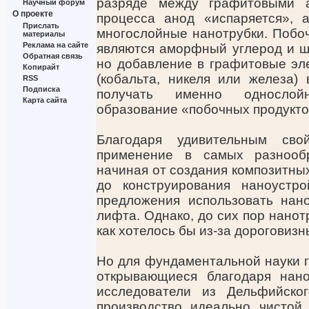
разряде между графитовыми 
Научный форум
О проекте
процесса анод «испаряется», 
Прислать
многослойные нанотрубки. Побо
материалы
Реклама на сайте
являются аморфный углерод и 
Обратная связь
но добавление в графитовые эл
Копирайт
(кобальта, никеля или железа) 
RSS
Подписка
получать именно однослой
Карта сайта
образование «побочных продукто
Благодаря удивительным сво
применение в самых разнообр
начиная от создания композитны
до конструирования наноустр
предложения использовать нано
лифта. Однако, до сих пор нанот
как хотелось бы из-за дороговизн
Но для фундаментальной науки г
открывающиеся благодаря нано
исследователи из Дельфийског
производство идеально чистой