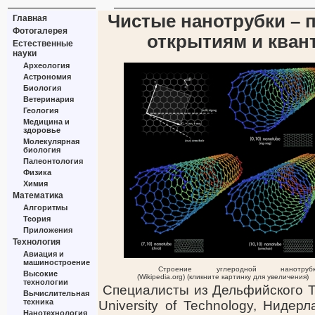
Чистые нанотрубки – 
Главная
Фотогалерея
открытиям и ква
Естественные
науки
Археология
Астрономия
Биология
Ветеринария
Геология
Медицина и
здоровье
Молекулярная
биология
Палеонтология
Физика
Химия
Математика
Алгоритмы
Теория
Приложения
Технология
Авиация и
машиностроение
Строение углеродной нанотрубк
Высокие
(Wikipedia.org) (кликните картинку для увеличения)
технологии
Специалисты из Дельфийского Те
Вычислительная
техника
University of Technology, Ниде
Нанотехнология