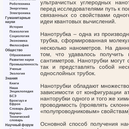
ультрачистых углеродных нано
Роботехника
перед исследователями путь к п
Энергетика
Электроника
связанных со свойствами одног
Гуманитарные
идеи квантовых вычислений.
науки
История
Психология
Нанотрубка – одна из производн
Социология
трубка, сформированная молеку
Экономика
Философия
несколько нанометров. На дан
Общество
том, что удавалось получить 
Образование
сантиметров. Нанотрубки могут с
Развитие науки
Промышленность
так и представлять собой нес
Ученые
однослойных трубок.
Экология
Знания
Книги
Нанотрубки обладают множеством
Наша
зависимости от конфигурации а
Энциклопедия
БСЭ
нанторубки одного и того же хим
Брокгауз и
проводимость (проявлять склонно
Ефрон
Словарь Даля
«полупроводниковым» свойствам)
Научно-
Технический
словарь
Основной способ получения нан
Научный форум