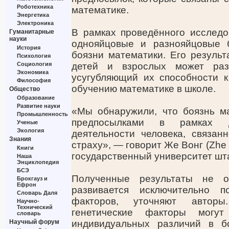
Роботехника
математике.
Энергетика
Электроника
В рамках проведённого исследо
Гуманитарные
науки
однояйцовые и разнояйцовые 
История
боязни математики. Его результ
Психология
Социология
детей и взрослых может раз
Экономика
усугубляющий их способности 
Философия
обучению математике в школе.
Общество
Образование
Развитие науки
«Мы обнаружили, что боязнь ма
Промышленность
предпосылками в рамках д
Ученые
Экология
деятельности человека, связан
Знания
страху», — говорит Же Вонг (Zhe
Книги
государственный университет шта
Наша
Энциклопедия
БСЭ
Полученные результаты не о
Брокгауз и
Ефрон
развивается исключительно п
Словарь Даля
факторов, уточняют авторы
Научно-
Технический
генетические факторы могу
словарь
Научный форум
индивидуальных различий в б