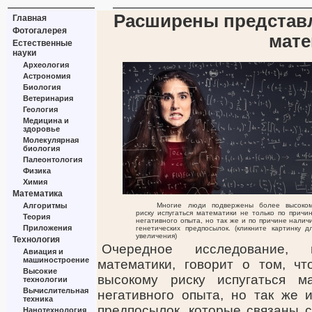
Расширены представл
Главная
Фотогалерея
мате
Естественные
науки
Археология
Астрономия
Биология
Ветеринария
Геология
Медицина и
здоровье
Молекулярная
биология
Палеонтология
Физика
Химия
Математика
Алгоритмы
Многие люди подвержены более высоко
риску испугаться математики не только по причи
Теория
негативного опыта, но так же и по причине налич
Приложения
генетических предпосылок. (кликните картинку д
увеличения)
Технология
Очередное исследование, 
Авиация и
машиностроение
математики, говорит о том, ч
Высокие
высокому риску испугаться м
технологии
Вычислительная
негативного опыта, но так же 
техника
предпосылок, которые связаны 
Нанотехнология