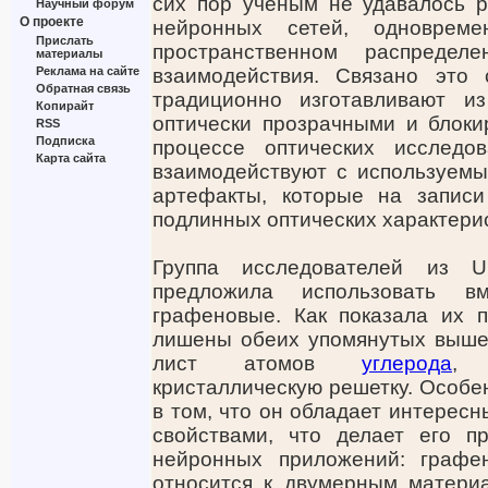
сих пор ученым не удавалось р
Научный форум
О проекте
нейронных сетей, одновре
Прислать
пространственном распреде
материалы
Реклама на сайте
взаимодействия. Связано это
Обратная связь
традиционно изготавливают и
Копирайт
оптически прозрачными и блоки
RSS
Подписка
процессе оптических исслед
Карта сайта
взаимодействуют с используем
артефакты, которые на записи
подлинных оптических характерис
Группа исследователей из Un
предложила использовать вм
графеновые. Как показала их п
лишены обеих упомянутых выше
лист атомов
углерода
, 
кристаллическую решетку. Особе
в том, что он обладает интерес
свойствами, что делает его п
нейронных приложений: графен
относится к двумерным материал