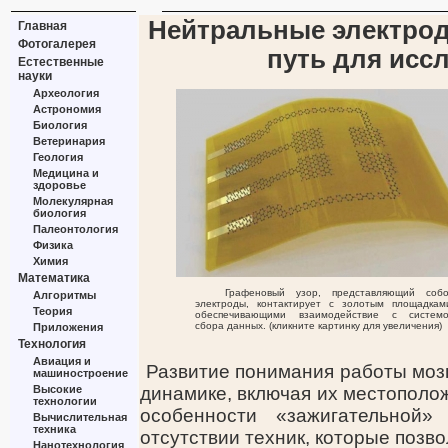
Нейтральные электрод
Главная
Фотогалерея
путь для исс
Естественные
науки
Археология
Астрономия
Биология
Ветеринария
Геология
Медицина и
здоровье
Молекулярная
биология
Палеонтология
Физика
Химия
Математика
Графеновый узор, представляющий соб
Алгоритмы
электроды, контактирует с золотым площадкам
Теория
обеспечивающими взаимодействие с систем
сбора данных. (кликните картинку для увеличения)
Приложения
Технология
Авиация и
Развитие понимания работы моз
машиностроение
Высокие
динамике, включая их местополож
технологии
особенности «зажигательной»
Вычислительная
техника
отсутствии техник, которые позв
Нанотехнология