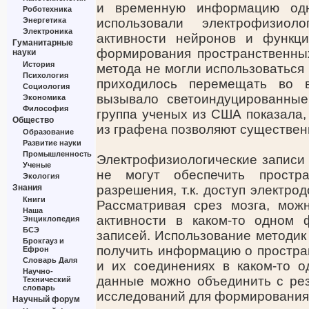
и временную информацию одн
Роботехника
Энергетика
использовали электрофизиол
Электроника
активности нейронов и функц
Гуманитарные
формирования пространственных
науки
История
метода не могли использоваться
Психология
приходилось перемещать во в
Социология
вызывало светоиндуцированные
Экономика
Философия
группа ученых из США показала,
Общество
из графена позволяют существен
Образование
Развитие науки
Промышленность
Электрофизиологические записи 
Ученые
не могут обеспечить простр
Экология
Знания
разрешения, т.к. доступ электрод
Книги
Рассматривая срез мозга, мо
Наша
активности в каком-то одном 
Энциклопедия
БСЭ
записей. Использование методик
Брокгауз и
получить информацию о простра
Ефрон
Словарь Даля
и их соединениях в каком-то о
Научно-
данные можно объединить с рез
Технический
словарь
исследований для формирования 
Научный форум