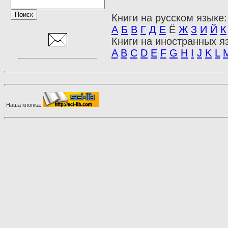
Книги на русском языке:
А
Б
В
Г
Д
Е
Ё
Ж
З
И
Й
К
Книги на иностранных я
A
B
C
D
E
F
G
H
I
J
K
L
Наша кнопка: