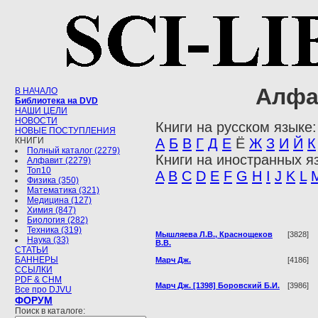
Алфа
В НАЧАЛО
Библиотека на DVD
НАШИ ЦЕЛИ
НОВОСТИ
Книги на русском языке:
НОВЫЕ ПОСТУПЛЕНИЯ
КНИГИ
А
Б
В
Г
Д
Е
Ё
Ж
З
И
Й
К
Полный каталог (2279)
Книги на иностранных я
Алфавит (2279)
Топ10
A
B
C
D
E
F
G
H
I
J
K
L
Физика (350)
Математика (321)
Медицина (127)
Химия (847)
Биология (282)
Техника (319)
Мышляева Л.В., Краснощеков
[3828]
Наука (33)
В.В.
СТАТЬИ
БАННЕРЫ
Марч Дж.
[4186]
ССЫЛКИ
PDF & CHM
Марч Дж. [1398] Боровский Б.И.
[3986]
Все про DJVU
ФОРУМ
Поиск в каталоге: