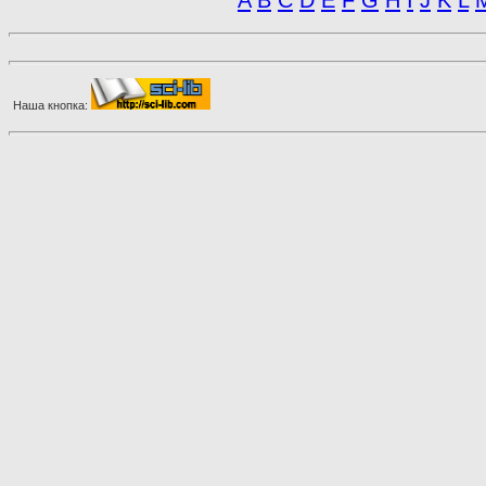
A
B
C
D
E
F
G
H
I
J
K
L
Наша кнопка: