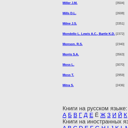
Miller J.M.
[3504]
Mills D.L.
[2608]
Milne J.S.
[3351]
Mondello L. Lewis A.C., Bartle K.D.
[2372]
Monson. R.S.
[2340]
Morris S.A.
[3563]
Moss L.
[3070]
Moss T.
[2959]
Mitra S.
[2436]
Книги на русском языке:
А
Б
В
Г
Д
Е
Ё
Ж
З
И
Й
К
Книги на иностранных я