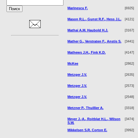
Marinescu F.
[6925]
Mason R.L., Gunst R.F., Hess J.L.
[4121]
Mathai A.M. Haubold H.J.
[3167]
Mather G., Verstraten F., Anstis S.
[3441]
Mathews J.H., Fink K.D.
[4147]
McKee
[2862]
Metzger J.V.
[2635]
Metzger J.V.
[2573]
Metzger J.V.
[2548]
Metzner P., Thuillier A.
[3318]
Meyer J.-A., Roitblat H.L., Wilson
[3474]
S.W.
Mikkelsen S.R. Corton E.
[3992]