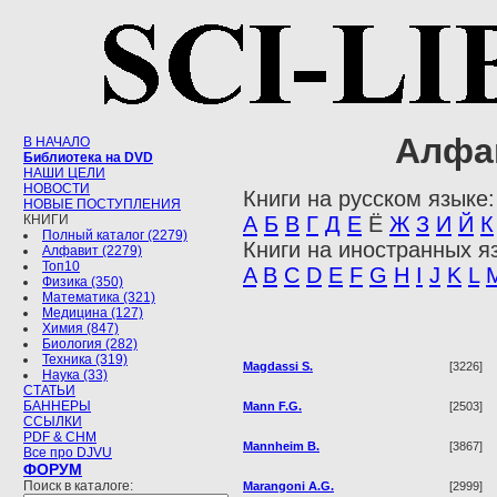
Алфав
В НАЧАЛО
Библиотека на DVD
НАШИ ЦЕЛИ
НОВОСТИ
Книги на русском языке:
НОВЫЕ ПОСТУПЛЕНИЯ
КНИГИ
А
Б
В
Г
Д
Е
Ё
Ж
З
И
Й
К
Полный каталог (2279)
Книги на иностранных я
Алфавит (2279)
Топ10
A
B
C
D
E
F
G
H
I
J
K
L
Физика (350)
Математика (321)
Медицина (127)
Химия (847)
Биология (282)
Техника (319)
Magdassi S.
[3226]
Наука (33)
СТАТЬИ
БАННЕРЫ
Mann F.G.
[2503]
ССЫЛКИ
PDF & CHM
Mannheim B.
[3867]
Все про DJVU
ФОРУМ
Поиск в каталоге:
Marangoni A.G.
[2999]