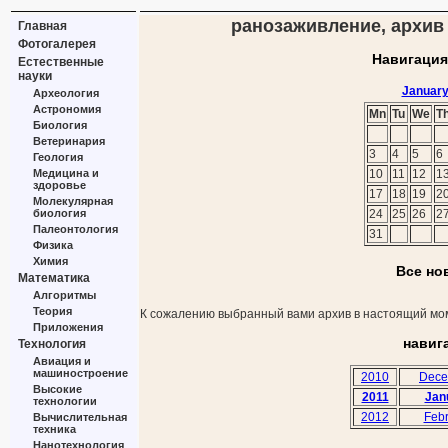
ранозаживление, архив 
Главная
Фотогалерея
Навигация
Естественные
науки
January
Археология
Астрономия
Mn
Tu
We
T
Биология
Ветеринария
3
4
5
6
Геология
Медицина и
10
11
12
1
здоровье
17
18
19
2
Молекулярная
биология
24
25
26
2
Палеонтология
31
Физика
Химия
Все но
Математика
Алгоритмы
Теория
К сожалению выбранный вами архив в настоящий мом
Приложения
навиг
Технология
Авиация и
машиностроение
2010
Dece
Высокие
2011
Jan
технологии
2012
Febr
Вычислительная
техника
Нанотехнология