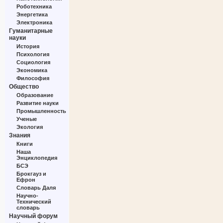
Роботехника
Энергетика
Электроника
Гуманитарные
науки
История
Психология
Социология
Экономика
Философия
Общество
Образование
Развитие науки
Промышленность
Ученые
Экология
Знания
Книги
Наша
Энциклопедия
БСЭ
Брокгауз и
Ефрон
Словарь Даля
Научно-
Технический
словарь
Научный форум