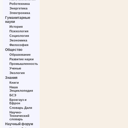
Роботехника
Энергетика
Электроника
Гуманитарные
науки
История
Психология
Социология
Экономика
Философия
Общество
Образование
Развитие науки
Промышленность
Ученые
Экология
Знания
Книги
Наша
Энциклопедия
БСЭ
Брокгауз и
Ефрон
Словарь Даля
Научно-
Технический
словарь
Научный форум