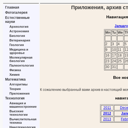
Приложения, архив ст
Главная
Фотогалерея
Навигация
Естественные
науки
January
Археология
Астрономия
Mn
Tu
We
T
Биология
Ветеринария
2
3
4
5
Геология
Медицина и
9
10
11
1
здоровье
16
17
18
1
Молекулярная
биология
23
24
25
2
Палеонтология
30
31
Физика
Химия
Все но
Математика
Алгоритмы
Теория
К сожалению выбранный вами архив в настоящий мом
Приложения
навиг
Технология
Авиация и
машиностроение
2011
Dece
Высокие
2012
Jan
технологии
2013
Febr
Вычислительная
техника
Нанотехнология