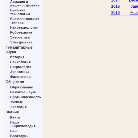
2014
Dece
Авиация и
машиностроение
2015
Jan
Высокие
2016
Febr
технологии
Вычислительная
техника
Нанотехнология
Роботехника
Энергетика
Электроника
Гуманитарные
науки
История
Психология
Социология
Экономика
Философия
Общество
Образование
Развитие науки
Промышленность
Ученые
Экология
Знания
Книги
Наша
Энциклопедия
БСЭ
Брокгауз и