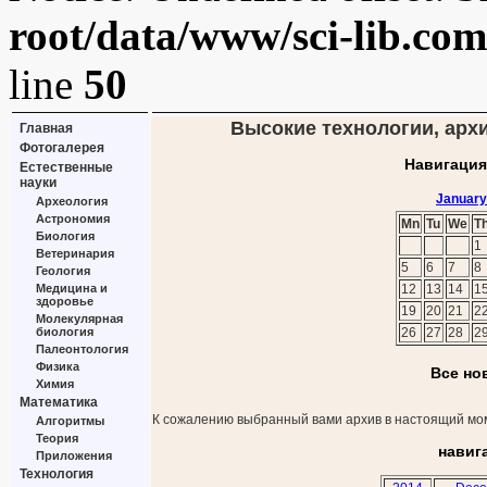
root/data/www/sci-lib.co
line
50
Высокие технологии, архи
Главная
Фотогалерея
Навигация
Естественные
науки
January
Археология
Астрономия
Mn
Tu
We
T
Биология
1
Ветеринария
5
6
7
8
Геология
Медицина и
12
13
14
1
здоровье
19
20
21
2
Молекулярная
биология
26
27
28
2
Палеонтология
Физика
Все но
Химия
Математика
К сожалению выбранный вами архив в настоящий мом
Алгоритмы
Теория
навиг
Приложения
Технология