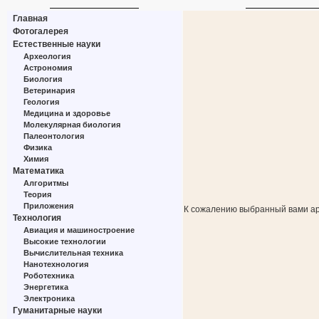
Главная
Фотогалерея
Естественные науки
Археология
Астрономия
Биология
Ветеринария
Геология
Медицина и здоровье
Молекулярная биология
Палеонтология
Физика
Химия
Математика
Алгоритмы
Теория
Приложения
К сожалению выбранный вами ар
Технология
Авиация и машиностроение
Высокие технологии
Вычислительная техника
Нанотехнология
Роботехника
Энергетика
Электроника
Гуманитарные науки