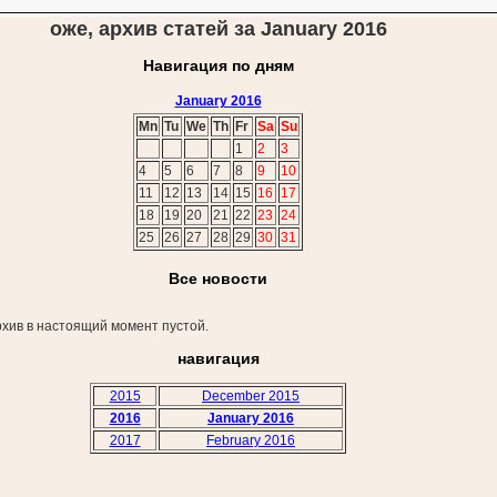
оже, архив статей за January 2016
Навигация по дням
January 2016
Mn
Tu
We
Th
Fr
Sa
Su
1
2
3
4
5
6
7
8
9
10
11
12
13
14
15
16
17
18
19
20
21
22
23
24
25
26
27
28
29
30
31
Все новости
хив в настоящий момент пустой.
навигация
2015
December 2015
2016
January 2016
2017
February 2016