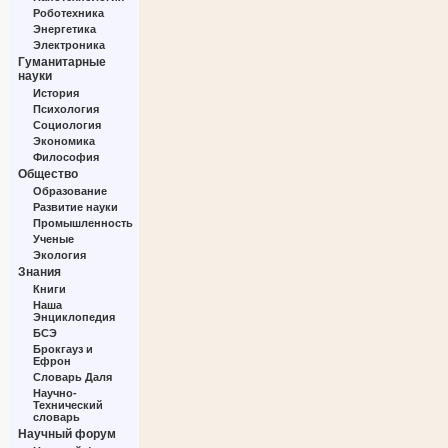
Роботехника
Энергетика
Электроника
Гуманитарные
науки
История
Психология
Социология
Экономика
Философия
Общество
Образование
Развитие науки
Промышленность
Ученые
Экология
Знания
Книги
Наша
Энциклопедия
БСЭ
Брокгауз и
Ефрон
Словарь Даля
Научно-
Технический
словарь
Научный форум