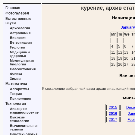
курение, архив стат
Главная
Фотогалерея
Навигация
Естественные
науки
January
Археология
Астрономия
Mn
Tu
We
T
Биология
Ветеринария
4
5
6
7
Геология
Медицина и
11
12
13
1
здоровье
18
19
20
2
Молекулярная
биология
25
26
27
2
Палеонтология
Физика
Все но
Химия
Математика
К сожалению выбранный вами архив в настоящий мом
Алгоритмы
Теория
навиг
Приложения
Технология
2015
Dece
Авиация и
машиностроение
2016
Jan
Высокие
2017
Febr
технологии
Вычислительная
техника
Нанотехнология