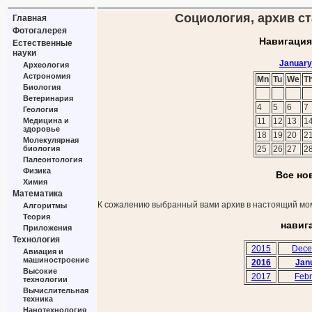
Социология, архив ст
Главная
Фотогалерея
Навигация
Естественные
науки
January
Археология
Астрономия
Mn
Tu
We
T
Биология
Ветеринария
4
5
6
7
Геология
Медицина и
11
12
13
1
здоровье
18
19
20
2
Молекулярная
биология
25
26
27
2
Палеонтология
Физика
Все но
Химия
Математика
К сожалению выбранный вами архив в настоящий мом
Алгоритмы
Теория
навиг
Приложения
Технология
2015
Dece
Авиация и
машиностроение
2016
Jan
Высокие
2017
Febr
технологии
Вычислительная
техника
Нанотехнология