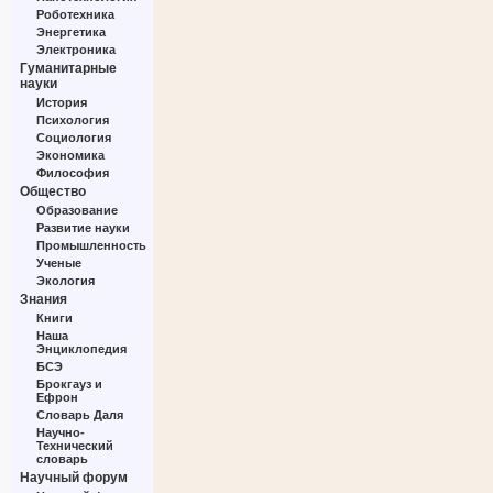
Роботехника
Энергетика
Электроника
Гуманитарные
науки
История
Психология
Социология
Экономика
Философия
Общество
Образование
Развитие науки
Промышленность
Ученые
Экология
Знания
Книги
Наша
Энциклопедия
БСЭ
Брокгауз и
Ефрон
Словарь Даля
Научно-
Технический
словарь
Научный форум