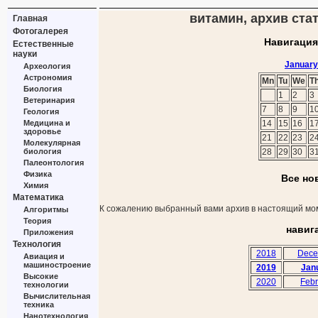
витамин, архив стат
Главная
Фотогалерея
Навигация
Естественные
науки
January
Археология
Астрономия
Mn
Tu
We
T
Биология
1
2
3
Ветеринария
7
8
9
1
Геология
Медицина и
14
15
16
1
здоровье
21
22
23
2
Молекулярная
биология
28
29
30
3
Палеонтология
Физика
Все но
Химия
Математика
К сожалению выбранный вами архив в настоящий мом
Алгоритмы
Теория
навиг
Приложения
Технология
2018
Dece
Авиация и
машиностроение
2019
Jan
Высокие
2020
Febr
технологии
Вычислительная
техника
Нанотехнология