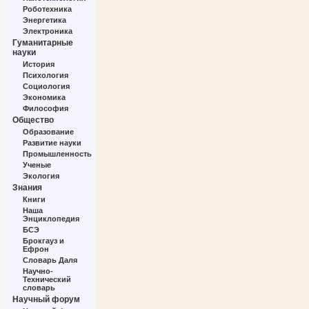
Роботехника
Энергетика
Электроника
Гуманитарные
науки
История
Психология
Социология
Экономика
Философия
Общество
Образование
Развитие науки
Промышленность
Ученые
Экология
Знания
Книги
Наша
Энциклопедия
БСЭ
Брокгауз и
Ефрон
Словарь Даля
Научно-
Технический
словарь
Научный форум