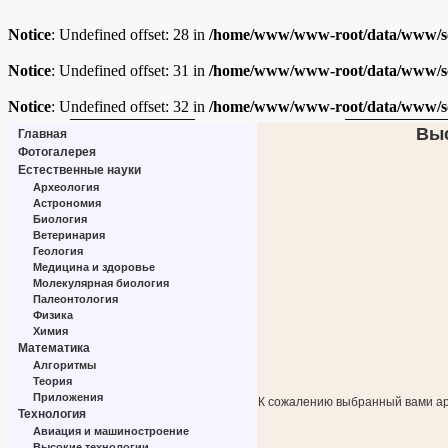
Notice
: Undefined offset: 28 in
/home/www/www-root/data/www/sc
Notice
: Undefined offset: 31 in
/home/www/www-root/data/www/sc
Notice
: Undefined offset: 32 in
/home/www/www-root/data/www/sc
Выс
Главная
Фотогалерея
Естественные науки
Археология
Астрономия
Биология
Ветеринария
Геология
Медицина и здоровье
Молекулярная биология
Палеонтология
Физика
Химия
Математика
Алгоритмы
Теория
Приложения
К сожалению выбранный вами ар
Технология
Авиация и машиностроение
Высокие технологии