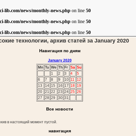
i-lib.com/news/monthly-news.php
on line
50
i-lib.com/news/monthly-news.php
on line
50
i-lib.com/news/monthly-news.php
on line
50
окие технологии, архив статей за January 2020
Навигация по дням
January 2020
Mn
Tu
We
Th
Fr
Sa
Su
1
2
3
4
5
6
7
8
9
10
11
12
13
14
15
16
17
18
19
20
21
22
23
24
25
26
27
28
29
30
31
Все новости
хив в настоящий момент пустой.
навигация