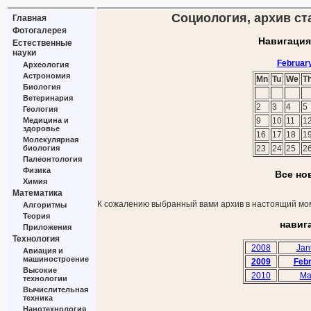
Социология, архив ста
Главная
Фотогалерея
Навигация
Естественные
науки
Februar
Археология
Астрономия
Mn
Tu
We
T
Биология
Ветеринария
2
3
4
5
Геология
Медицина и
9
10
11
1
здоровье
16
17
18
1
Молекулярная
биология
23
24
25
2
Палеонтология
Физика
Все но
Химия
Математика
К сожалению выбранный вами архив в настоящий мом
Алгоритмы
Теория
навиг
Приложения
Технология
2008
Jan
Авиация и
машиностроение
2009
Feb
Высокие
2010
Ma
технологии
Вычислительная
техника
Нанотехнология