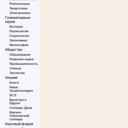
Роботехника
Энергетика
Электроника
Гуманитарные
науки
История
Психология
Социология
Экономика
Философия
Общество
Образование
Развитие науки
Промышленность
Ученые
Экология
Знания
Книги
Наша
Энциклопедия
БСЭ
Брокгауз и
Ефрон
Словарь Даля
Научно-
Технический
словарь
Научный форум