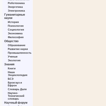
Роботехника
Энергетика
Электроника
Гуманитарные
науки
История
Психология
Социология
Экономика
Философия
Общество
Образование
Развитие науки
Промышленность
Ученые
Экология
Знания
Книги
Наша
Энциклопедия
БСЭ
Брокгауз и
Ефрон
Словарь Даля
Научно-
Технический
словарь
Научный форум