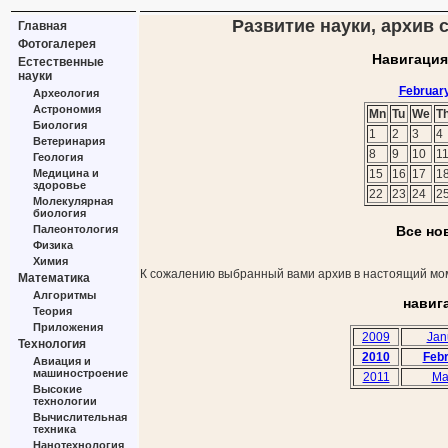
Развитие науки, архив с
Главная
Фотогалерея
Навигация
Естественные
науки
Februar
Археология
Астрономия
Mn
Tu
We
T
Биология
1
2
3
4
Ветеринария
8
9
10
1
Геология
Медицина и
15
16
17
1
здоровье
22
23
24
2
Молекулярная
биология
Палеонтология
Все но
Физика
Химия
К сожалению выбранный вами архив в настоящий мом
Математика
Алгоритмы
навиг
Теория
Приложения
2009
Jan
Технология
2010
Feb
Авиация и
машиностроение
2011
Ma
Высокие
технологии
Вычислительная
техника
Нанотехнология