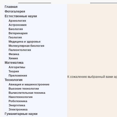
Главная
Фотогалерея
Естественные науки
Археология
Астрономия
Биология
Ветеринария
Геология
Медицина и здоровье
Молекулярная биология
Палеонтология
Физика
Химия
Математика
Алгоритмы
Теория
Приложения
К сожалению выбранный вами ар
Технология
Авиация и машиностроение
Высокие технологии
Вычислительная техника
Нанотехнология
Роботехника
Энергетика
Электроника
Гуманитарные науки