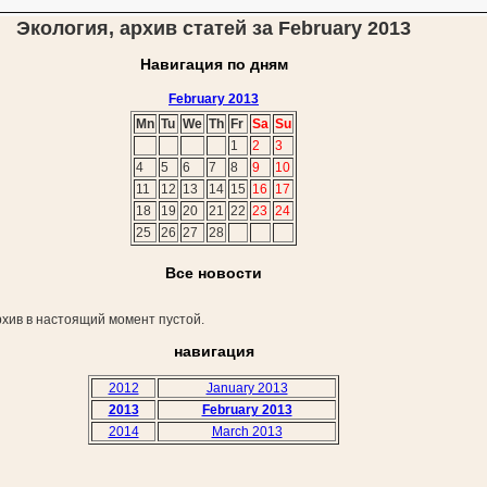
Экология, архив статей за February 2013
Навигация по дням
February 2013
Mn
Tu
We
Th
Fr
Sa
Su
1
2
3
4
5
6
7
8
9
10
11
12
13
14
15
16
17
18
19
20
21
22
23
24
25
26
27
28
Все новости
хив в настоящий момент пустой.
навигация
2012
January 2013
2013
February 2013
2014
March 2013