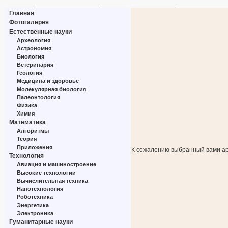
Главная
Фотогалерея
Естественные науки
Археология
Астрономия
Биология
Ветеринария
Геология
Медицина и здоровье
Молекулярная биология
Палеонтология
Физика
Химия
Математика
Алгоритмы
Теория
Приложения
К сожалению выбранный вами ар
Технология
Авиация и машиностроение
Высокие технологии
Вычислительная техника
Нанотехнология
Роботехника
Энергетика
Электроника
Гуманитарные науки