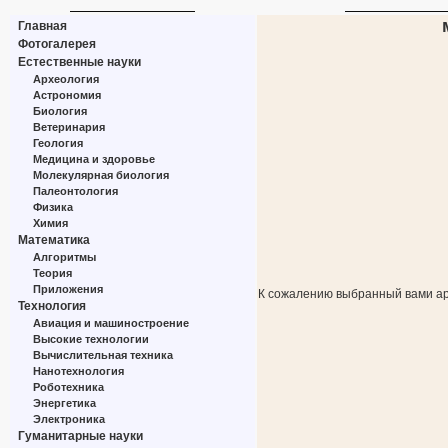
Главная
Фотогалерея
Естественные науки
Археология
Астрономия
Биология
Ветеринария
Геология
Медицина и здоровье
Молекулярная биология
Палеонтология
Физика
Химия
Математика
Алгоритмы
Теория
Приложения
К сожалению выбранный вами ар
Технология
Авиация и машиностроение
Высокие технологии
Вычислительная техника
Нанотехнология
Роботехника
Энергетика
Электроника
Гуманитарные науки