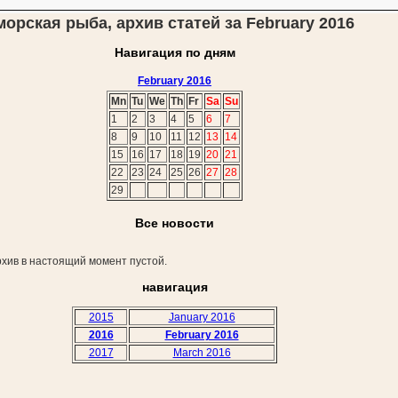
морская рыба, архив статей за February 2016
Навигация по дням
February 2016
Mn
Tu
We
Th
Fr
Sa
Su
1
2
3
4
5
6
7
8
9
10
11
12
13
14
15
16
17
18
19
20
21
22
23
24
25
26
27
28
29
Все новости
хив в настоящий момент пустой.
навигация
2015
January 2016
2016
February 2016
2017
March 2016