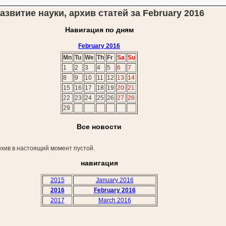
азвитие науки, архив статей за February 2016
Навигация по дням
February 2016
Mn
Tu
We
Th
Fr
Sa
Su
1
2
3
4
5
6
7
8
9
10
11
12
13
14
15
16
17
18
19
20
21
22
23
24
25
26
27
28
29
Все новости
хив в настоящий момент пустой.
навигация
2015
January 2016
2016
February 2016
2017
March 2016