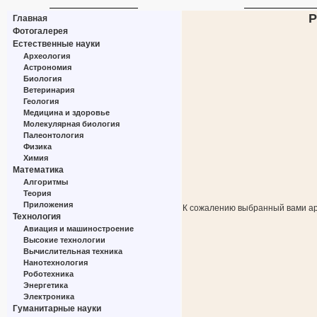
Р
Главная
Фотогалерея
Естественные науки
Археология
Астрономия
Биология
Ветеринария
Геология
Медицина и здоровье
Молекулярная биология
Палеонтология
Физика
Химия
Математика
Алгоритмы
Теория
Приложения
К сожалению выбранный вами ар
Технология
Авиация и машиностроение
Высокие технологии
Вычислительная техника
Нанотехнология
Роботехника
Энергетика
Электроника
Гуманитарные науки