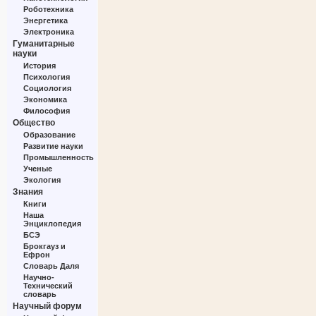
Роботехника
Энергетика
Электроника
Гуманитарные
науки
История
Психология
Социология
Экономика
Философия
Общество
Образование
Развитие науки
Промышленность
Ученые
Экология
Знания
Книги
Наша
Энциклопедия
БСЭ
Брокгауз и
Ефрон
Словарь Даля
Научно-
Технический
словарь
Научный форум