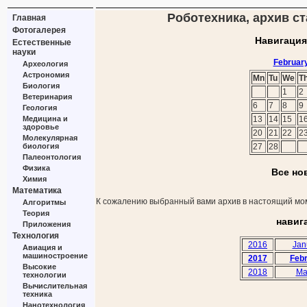
Роботехника, архив ст
Главная
Фотогалерея
Навигация
Естественные
науки
Februar
Археология
Астрономия
Mn
Tu
We
T
Биология
1
2
Ветеринария
6
7
8
9
Геология
Медицина и
13
14
15
1
здоровье
20
21
22
2
Молекулярная
биология
27
28
Палеонтология
Физика
Все но
Химия
Математика
К сожалению выбранный вами архив в настоящий мом
Алгоритмы
Теория
навиг
Приложения
Технология
2016
Jan
Авиация и
машиностроение
2017
Feb
Высокие
2018
Ma
технологии
Вычислительная
техника
Нанотехнология