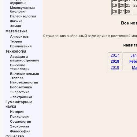
здоровье
19
20
21
2
Молекулярная
биология
26
27
28
Палеонтология
Физика
Все но
Химия
Математика
К сожалению выбранный вами архив в настоящий мом
Алгоритмы
Теория
навиг
Приложения
Технология
2017
Jan
Авиация и
машиностроение
2018
Feb
Высокие
2019
Ma
технологии
Вычислительная
техника
Нанотехнология
Роботехника
Энергетика
Электроника
Гуманитарные
науки
История
Психология
Социология
Экономика
Философия
Общество