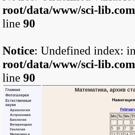
root/data/www/sci-lib.co
line
90
Notice
: Undefined index: i
root/data/www/sci-lib.co
line
90
Математика, архив ста
Главная
Фотогалерея
Навигация
Естественные
науки
Februar
Археология
Астрономия
Mn
Tu
We
T
Биология
1
Ветеринария
5
6
7
8
Геология
Медицина и
12
13
14
1