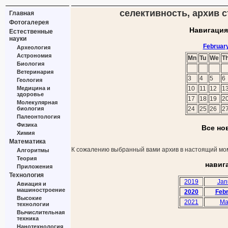
селективность, архив с
Главная
Фотогалерея
Навигация
Естественные
науки
Februar
Археология
Астрономия
Mn
Tu
We
T
Биология
Ветеринария
3
4
5
6
Геология
Медицина и
10
11
12
1
здоровье
17
18
19
2
Молекулярная
биология
24
25
26
2
Палеонтология
Физика
Все но
Химия
Математика
К сожалению выбранный вами архив в настоящий мом
Алгоритмы
Теория
навиг
Приложения
Технология
2019
Jan
Авиация и
машиностроение
2020
Feb
Высокие
2021
Ma
технологии
Вычислительная
техника
Нанотехнология