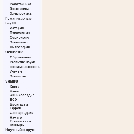
Роботехника
Энергетика
Электроника
Гуманитарные
науки
История
Психология
Социология
Экономика
Философия
Общество
Образование
Развитие науки
Промышленность
Ученые
Экология
Знания
Книги
Наша
Энциклопедия
БСЭ
Брокгауз и
Ефрон
Словарь Даля
Научно-
Технический
словарь
Научный форум