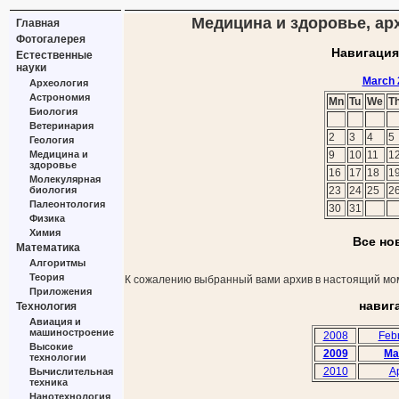
Медицина и здоровье, арх
Главная
Фотогалерея
Навигация
Естественные
науки
March 
Археология
Астрономия
Mn
Tu
We
T
Биология
Ветеринария
2
3
4
5
Геология
Медицина и
9
10
11
1
здоровье
16
17
18
1
Молекулярная
биология
23
24
25
2
Палеонтология
30
31
Физика
Химия
Все но
Математика
Алгоритмы
Теория
К сожалению выбранный вами архив в настоящий мом
Приложения
навиг
Технология
Авиация и
машиностроение
2008
Feb
Высокие
2009
Ma
технологии
2010
Ap
Вычислительная
техника
Нанотехнология