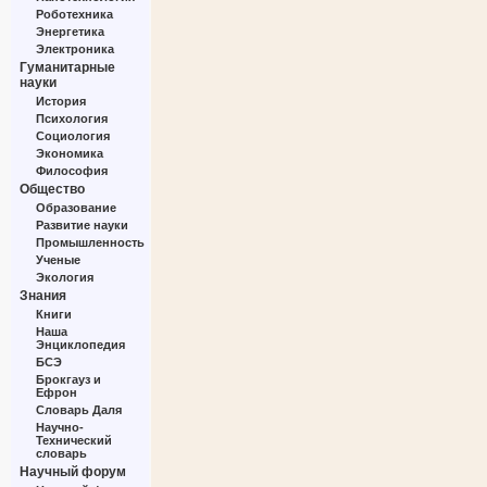
Роботехника
Энергетика
Электроника
Гуманитарные
науки
История
Психология
Социология
Экономика
Философия
Общество
Образование
Развитие науки
Промышленность
Ученые
Экология
Знания
Книги
Наша
Энциклопедия
БСЭ
Брокгауз и
Ефрон
Словарь Даля
Научно-
Технический
словарь
Научный форум