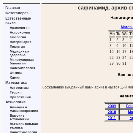
сафинамид, архив ст
Главная
Фотогалерея
Навигация
Естественные
науки
March 
Археология
Астрономия
Mn
Tu
We
T
Биология
1
2
3
4
Ветеринария
8
9
10
1
Геология
Медицина и
15
16
17
1
здоровье
22
23
24
2
Молекулярная
биология
29
30
31
Палеонтология
Физика
Все но
Химия
Математика
К сожалению выбранный вами архив в настоящий мом
Алгоритмы
Теория
навиг
Приложения
Технология
2009
Feb
Авиация и
машиностроение
2010
Ma
Высокие
2011
Ap
технологии
Вычислительная
техника
Нанотехнология