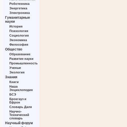
Роботехника
Энергетика
Электроника
Гуманитарные
науки
История
Психология
Социология
Экономика
Философия
Общество
Образование
Развитие науки
Промышленность
Ученые
Экология
Знания
Книги
Наша
Энциклопедия
БСЭ
Брокгауз и
Ефрон
Словарь Даля
Научно-
Технический
словарь
Научный форум