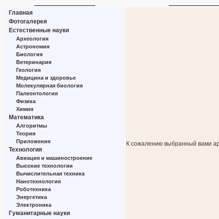
Главная
Фотогалерея
Естественные науки
Археология
Астрономия
Биология
Ветеринария
Геология
Медицина и здоровье
Молекулярная биология
Палеонтология
Физика
Химия
Математика
Алгоритмы
Теория
Приложения
К сожалению выбранный вами ар
Технология
Авиация и машиностроение
Высокие технологии
Вычислительная техника
Нанотехнология
Роботехника
Энергетика
Электроника
Гуманитарные науки