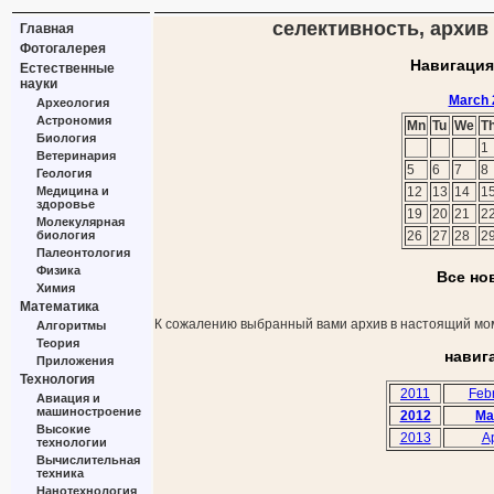
селективность, архив 
Главная
Фотогалерея
Навигация
Естественные
науки
March 
Археология
Астрономия
Mn
Tu
We
T
Биология
1
Ветеринария
5
6
7
8
Геология
Медицина и
12
13
14
1
здоровье
19
20
21
2
Молекулярная
биология
26
27
28
2
Палеонтология
Физика
Все но
Химия
Математика
К сожалению выбранный вами архив в настоящий мом
Алгоритмы
Теория
навиг
Приложения
Технология
2011
Feb
Авиация и
машиностроение
2012
Ma
Высокие
2013
Ap
технологии
Вычислительная
техника
Нанотехнология