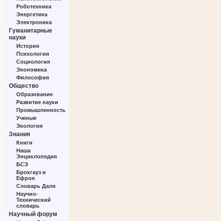
Роботехника
Энергетика
Электроника
Гуманитарные
науки
История
Психология
Социология
Экономика
Философия
Общество
Образование
Развитие науки
Промышленность
Ученые
Экология
Знания
Книги
Наша
Энциклопедия
БСЭ
Брокгауз и
Ефрон
Словарь Даля
Научно-
Технический
словарь
Научный форум