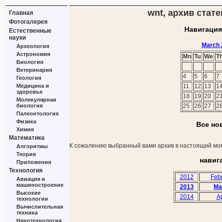
wnt, архив стате
Главная
Фотогалерея
Навигация
Естественные
науки
March 
Археология
Астрономия
Mn
Tu
We
T
Биология
Ветеринария
4
5
6
7
Геология
Медицина и
11
12
13
1
здоровье
18
19
20
2
Молекулярная
биология
25
26
27
2
Палеонтология
Физика
Все но
Химия
Математика
К сожалению выбранный вами архив в настоящий мом
Алгоритмы
Теория
навиг
Приложения
Технология
2012
Feb
Авиация и
машиностроение
2013
Ma
Высокие
2014
Ap
технологии
Вычислительная
техника
Нанотехнология