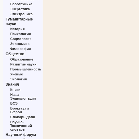
Роботехника
Энергетика
Электроника
Гуманитарные
науки
История
Психология
Социология
Экономика
Философия
Общество
Образование
Развитие науки
Промышленность
Ученые
Экология
Знания
Книги
Наша
Энциклопедия
БСЭ
Брокгауз и
Ефрон
Словарь Даля
Научно-
Технический
словарь
Научный форум