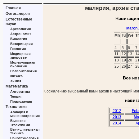
малярия, архив ста
Главная
Фотогалерея
Навигация
Естественные
науки
March 
Археология
Астрономия
Mn
Tu
We
T
Биология
Ветеринария
4
5
6
7
Геология
Медицина и
11
12
13
1
здоровье
18
19
20
2
Молекулярная
биология
25
26
27
2
Палеонтология
Физика
Все но
Химия
Математика
К сожалению выбранный вами архив в настоящий мом
Алгоритмы
Теория
навиг
Приложения
Технология
2012
Feb
Авиация и
машиностроение
2013
Ma
Высокие
2014
Ap
технологии
Вычислительная
техника
Нанотехнология