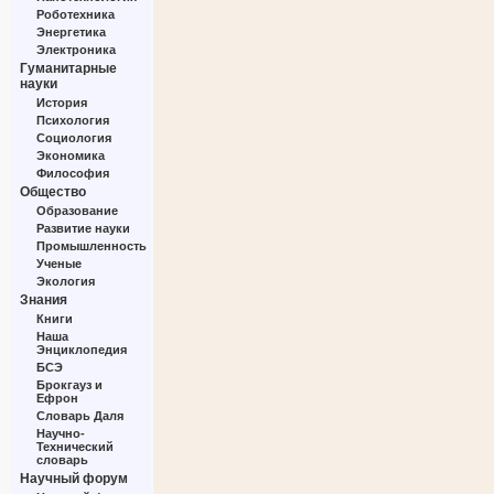
Роботехника
Энергетика
Электроника
Гуманитарные
науки
История
Психология
Социология
Экономика
Философия
Общество
Образование
Развитие науки
Промышленность
Ученые
Экология
Знания
Книги
Наша
Энциклопедия
БСЭ
Брокгауз и
Ефрон
Словарь Даля
Научно-
Технический
словарь
Научный форум