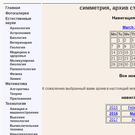
симметрия, архив ст
Главная
Фотогалерея
Навигация
Естественные
науки
March 
Археология
Астрономия
Mn
Tu
We
T
Биология
1
2
3
Ветеринария
7
8
9
1
Геология
Медицина и
14
15
16
1
здоровье
21
22
23
2
Молекулярная
биология
28
29
30
3
Палеонтология
Физика
Все но
Химия
Математика
К сожалению выбранный вами архив в настоящий мом
Алгоритмы
Теория
навиг
Приложения
Технология
2015
Feb
Авиация и
машиностроение
2016
Ma
Высокие
2017
Ap
технологии
Вычислительная
техника
Нанотехнология