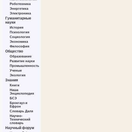
Роботехника
Энергетика
Электроника
Гуманитарные
науки
История
Психология
Социология
Экономика
Философия
Общество
Образование
Развитие науки
Промышленность
Ученые
Экология
Знания
Книги
Наша
Энциклопедия
БСЭ
Брокгауз и
Ефрон
Словарь Даля
Научно-
Технический
словарь
Научный форум