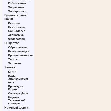
Роботехника
Энергетика
Электроника
Гуманитарные
науки
История
Психология
Социология
Экономика
Философия
Общество
Образование
Развитие науки
Промышленность
Ученые
Экология
Знания
Книги
Наша
Энциклопедия
БСЭ
Брокгауз и
Ефрон
Словарь Даля
Научно-
Технический
словарь
Научный форум