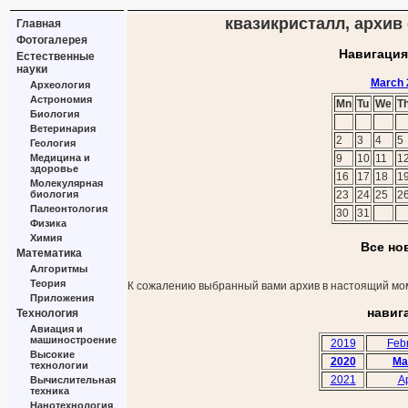
квазикристалл, архив 
Главная
Фотогалерея
Навигация
Естественные
науки
March 
Археология
Астрономия
Mn
Tu
We
T
Биология
Ветеринария
2
3
4
5
Геология
Медицина и
9
10
11
1
здоровье
16
17
18
1
Молекулярная
биология
23
24
25
2
Палеонтология
30
31
Физика
Химия
Все но
Математика
Алгоритмы
Теория
К сожалению выбранный вами архив в настоящий мом
Приложения
навиг
Технология
Авиация и
машиностроение
2019
Feb
Высокие
2020
Ma
технологии
2021
Ap
Вычислительная
техника
Нанотехнология