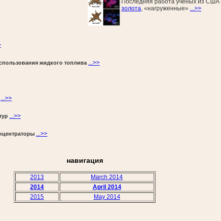
Последняя работа ученых из США 
золота
, «нагруженные»
...>>
>
...>>
спользования жидкого топлива
...>>
...>>
тур
...>>
онцентраторы
навигация
2013
March 2014
2014
April 2014
2015
May 2014