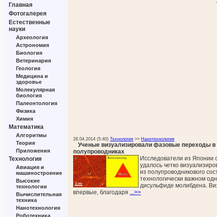
Главная
Фотогалерея
Естественные
науки
Археология
Астрономия
Биология
Ветеринария
Геология
Медицина и
здоровье
Молекулярная
биология
Палеонтология
Физика
Химия
Математика
Алгоритмы
28.04.2014 (5:40)
Технология
>>
Нанотехнология
Теория
Ученые визуализировали фазовые переходы в
Приложения
полупроводниках
Исследователи из Японии с
Технология
удалось четко визуализир
Авиация и
из полупроводникового сос
машиностроение
технологически важном од
Высокие
дисульфиде молибдена. Ви
технологии
впервые, благодаря
...>>
Вычислительная
техника
Нанотехнология
Роботехника