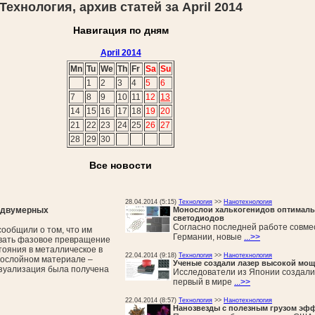
Технология, архив статей за April 2014
Навигация по дням
April 2014
Mn
Tu
We
Th
Fr
Sa
Su
1
2
3
4
5
6
7
8
9
10
11
12
13
14
15
16
17
18
19
20
21
22
23
24
25
26
27
28
29
30
Все новости
28.04.2014 (5:15)
Технология
>>
Нанотехнология
 двумерных
Монослои халькогенидов оптимальн
светодиодов
Согласно последней работе совме
ообщили о том, что им
Германии, новые
...>>
овать фазовое превращение
тояния в металлическое в
22.04.2014 (9:18)
Технология
>>
Нанотехнология
нослойном материале –
Ученые создали лазер высокой мощ
зуализация была получена
Исследователи из Японии создали
первый в мире
...>>
22.04.2014 (8:57)
Технология
>>
Нанотехнология
Нанозвезды с полезным грузом эфф