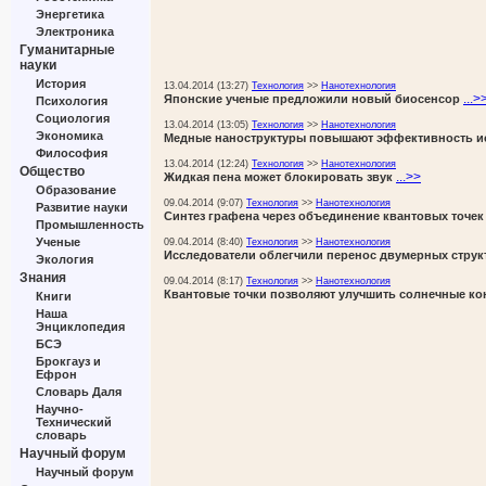
Энергетика
Электроника
Гуманитарные
науки
История
13.04.2014 (13:27)
Технология
>>
Нанотехнология
...>
Японские ученые предложили новый биосенсор
Психология
Социология
13.04.2014 (13:05)
Технология
>>
Нанотехнология
Экономика
Медные наноструктуры повышают эффективность и
Философия
13.04.2014 (12:24)
Технология
>>
Нанотехнология
Общество
...>>
Жидкая пена может блокировать звук
Образование
09.04.2014 (9:07)
Технология
>>
Нанотехнология
Развитие науки
Синтез графена через объединение квантовых точек
Промышленность
Ученые
09.04.2014 (8:40)
Технология
>>
Нанотехнология
Исследователи облегчили перенос двумерных струк
Экология
Знания
09.04.2014 (8:17)
Технология
>>
Нанотехнология
Квантовые точки позволяют улучшить солнечные к
Книги
Наша
Энциклопедия
БСЭ
Брокгауз и
Ефрон
Словарь Даля
Научно-
Технический
словарь
Научный форум
Научный форум