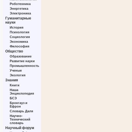
Роботехника
Энергетика
Электроника
Гуманитарные
науки
История
Психология
Социология
Экономика
Философия
Общество
Образование
Развитие науки
Промышленность
Ученые
Экология
Знания
Книги
Наша
Энциклопедия
БСЭ
Брокгауз и
Ефрон
Словарь Даля
Научно-
Технический
словарь
Научный форум