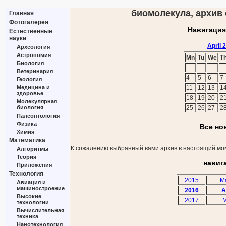
биомолекула, архив с
Главная
Фотогалерея
Навигация
Естественные
науки
April 
Археология
Астрономия
Mn
Tu
We
T
Биология
Ветеринария
4
5
6
7
Геология
Медицина и
11
12
13
1
здоровье
18
19
20
2
Молекулярная
биология
25
26
27
2
Палеонтология
Физика
Все но
Химия
Математика
К сожалению выбранный вами архив в настоящий мом
Алгоритмы
Теория
навиг
Приложения
Технология
2015
M
Авиация и
машиностроение
2016
A
Высокие
2017
M
технологии
Вычислительная
техника
Нанотехнология