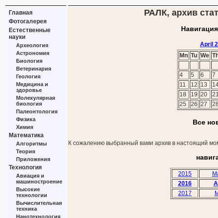
РАЛК, архив стат
Главная
Фотогалерея
Навигация
Естественные
науки
April 
Археология
Астрономия
Mn
Tu
We
T
Биология
Ветеринария
4
5
6
7
Геология
Медицина и
11
12
13
1
здоровье
18
19
20
2
Молекулярная
биология
25
26
27
2
Палеонтология
Физика
Все но
Химия
Математика
К сожалению выбранный вами архив в настоящий мом
Алгоритмы
Теория
навиг
Приложения
Технология
2015
M
Авиация и
машиностроение
2016
A
Высокие
2017
M
технологии
Вычислительная
техника
Нанотехнология