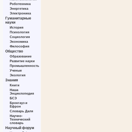
Роботехника
Энергетика
Электроника
Гуманитарные
науки
История
Психология
Социология
Экономика
Философия
Общество
Образование
Развитие науки
Промышленность
Ученые
Экология
Знания
Книги
Наша
Энциклопедия
БСЭ
Брокгауз и
Ефрон
Словарь Даля
Научно-
Технический
словарь
Научный форум