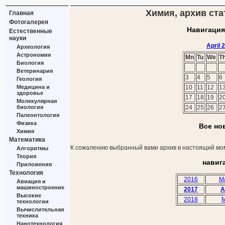
Химия, архив стат
Главная
Фотогалерея
Навигация
Естественные
науки
April 
Археология
Астрономия
Mn
Tu
We
T
Биология
Ветеринария
3
4
5
6
Геология
Медицина и
10
11
12
1
здоровье
17
18
19
2
Молекулярная
биология
24
25
26
2
Палеонтология
Физика
Все но
Химия
Математика
К сожалению выбранный вами архив в настоящий мом
Алгоритмы
Теория
навиг
Приложения
Технология
2016
M
Авиация и
машиностроение
2017
A
Высокие
2018
M
технологии
Вычислительная
техника
Нанотехнология