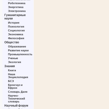
Роботехника
Энергетика
Электроника
Гуманитарные
науки
История
Психология
Социология
Экономика
Философия
Общество
Образование
Развитие науки
Промышленность
Ученые
Экология
Знания
Книги
Наша
Энциклопедия
БСЭ
Брокгауз и
Ефрон
Словарь Даля
Научно-
Технический
словарь
Научный форум