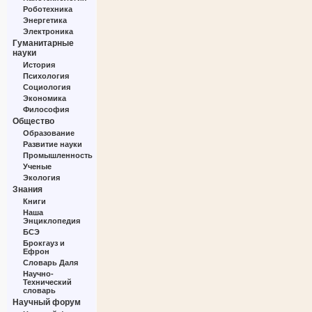
Роботехника
Энергетика
Электроника
Гуманитарные
науки
История
Психология
Социология
Экономика
Философия
Общество
Образование
Развитие науки
Промышленность
Ученые
Экология
Знания
Книги
Наша
Энциклопедия
БСЭ
Брокгауз и
Ефрон
Словарь Даля
Научно-
Технический
словарь
Научный форум