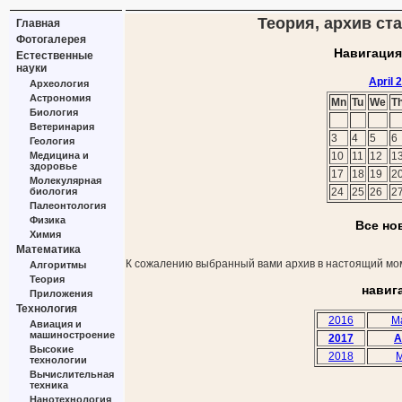
Теория, архив ста
Главная
Фотогалерея
Навигация
Естественные
науки
April 
Археология
Астрономия
Mn
Tu
We
T
Биология
Ветеринария
3
4
5
6
Геология
Медицина и
10
11
12
1
здоровье
17
18
19
2
Молекулярная
биология
24
25
26
2
Палеонтология
Физика
Все но
Химия
Математика
К сожалению выбранный вами архив в настоящий мом
Алгоритмы
Теория
навиг
Приложения
Технология
2016
M
Авиация и
машиностроение
2017
A
Высокие
2018
M
технологии
Вычислительная
техника
Нанотехнология