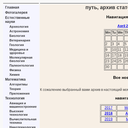
путь, архив стат
Главная
Фотогалерея
Навигация
Естественные
науки
April 
Археология
Астрономия
Mn
Tu
We
T
Биология
Ветеринария
2
3
4
5
Геология
Медицина и
9
10
11
1
здоровье
16
17
18
1
Молекулярная
биология
23
24
25
2
Палеонтология
30
Физика
Химия
Все но
Математика
Алгоритмы
Теория
К сожалению выбранный вами архив в настоящий мом
Приложения
навиг
Технология
Авиация и
машиностроение
2017
M
Высокие
2018
A
технологии
2019
M
Вычислительная
техника
Нанотехнология