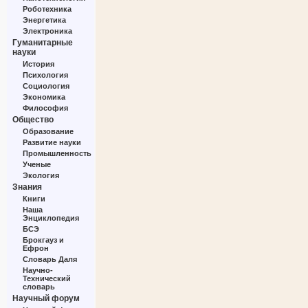
Роботехника
Энергетика
Электроника
Гуманитарные
науки
История
Психология
Социология
Экономика
Философия
Общество
Образование
Развитие науки
Промышленность
Ученые
Экология
Знания
Книги
Наша
Энциклопедия
БСЭ
Брокгауз и
Ефрон
Словарь Даля
Научно-
Технический
словарь
Научный форум